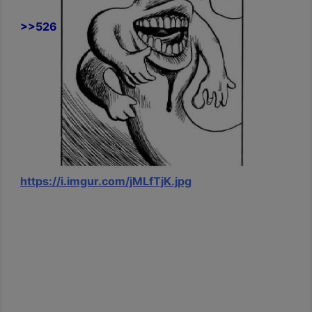
>>526
https://i.imgur.com/jMLfTjK.jpg