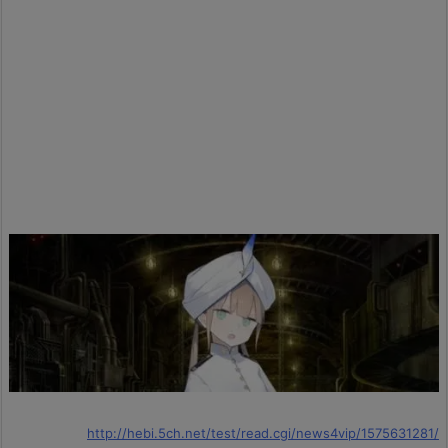
http://hebi.5ch.net/test/read.cgi/news4vip/1575631281/