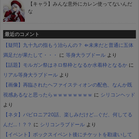
【キャラ】みんな意外にカレン使ってないんだ
な
最近のコメント
【疑問】九十九の指もう治らんの？ ⇐未来だと普通に五体
満足だが果たして・・・
に
等身大ラブドール
より
【話題】モルガン祭はネロ祭枠となるか水着枠となるか
に
リアル等身大ラブドール
より
【画像】再臨されたヘファイスティオンの配色、なんか既
視感あるなと思ったらｗｗｗｗｗｗｗｗ
に
シリコンヘッド
より
【ネタ】バビロニア20話、楽しみだけど…ぐだ、何してる
んだ…！？？
に
シリコンラブドール
より
【イベント】ボックスイベント後にチケットを勘違いして