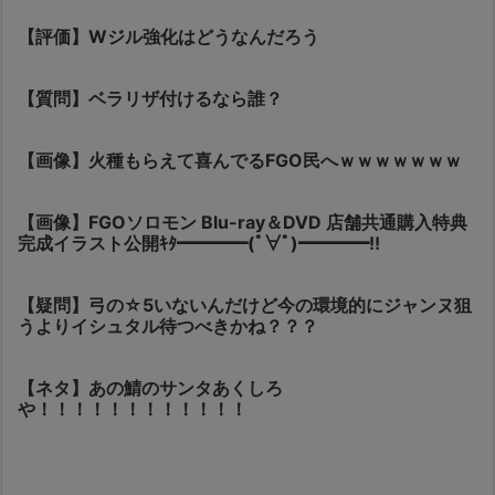
【評価】Wジル強化はどうなんだろう
【質問】ベラリザ付けるなら誰？
【画像】火種もらえて喜んでるFGO民へｗｗｗｗｗｗｗ
【画像】FGOソロモン Blu-ray＆DVD 店舗共通購入特典
完成イラスト公開ｷﾀ━━━━(ﾟ∀ﾟ)━━━━!!
【疑問】弓の☆5いないんだけど今の環境的にジャンヌ狙
うよりイシュタル待つべきかね？？？
【ネタ】あの鯖のサンタあくしろ
や！！！！！！！！！！！！