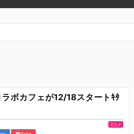
ボカフェが12/18スタートｷﾀ
2コメ
ena
Pocket