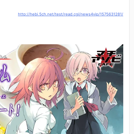
http://hebi.5ch.net/test/read.cgi/news4vip/1575631281/