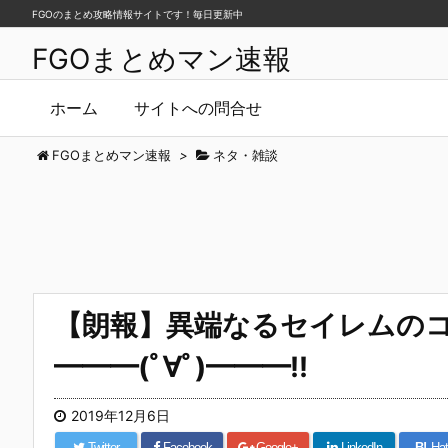
FGOのまとめ攻略情報サイトです！毎日更新中
FGOまとめマン速報
ホーム
サイトへの問合せ
FGOまとめマン速報
>
ネタ・雑談
【朗報】異端なるセイレムのコラ
━━━(ﾟ∀ﾟ)━━━!!
2019年12月6日
Twitter
Facebook
Google+
LinkedIn
B!
Hat