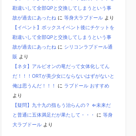
勘違いして全部QPと交換してしまうという事
故が過去にあったね
に
等身大ラブドール
より
【イベント】ボックスイベント後にチケットを
勘違いして全部QPと交換してしまうという事
故が過去にあったね
に
シリコンラブドール通
販
より
【ネタ】アルビオンの竜だって女体化してん
だ！！！ORTが美少女にならないはずがないと
俺は思うんだ！！！
に
ラブドール おすすめ
より
【疑問】九十九の指もう治らんの？ ⇐未来だ
と普通に五体満足だが果たして・・・
に
等身
大ラブドール
より