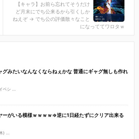
【キャラ】お前ら忘れてそうだけ
ど月末にでち公来るから引くしか
ねえぞ → でち公の評価散々なこと
になっててワロタｗ
ャグみたいなんなくならねぇかな 普通にギャグ無しも作れ
イベシ ...
ヤーがいる模様ｗｗｗｗ⇒逆に1日経たずにクリア出来る
 ...