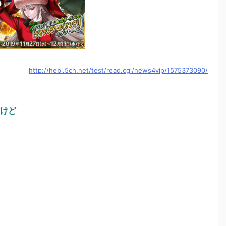
http://hebi.5ch.net/test/read.cgi/news4vip/1575373090/
けど