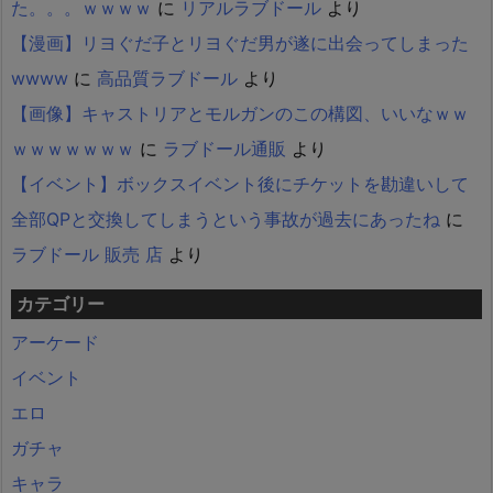
た。。。ｗｗｗｗ
に
リアルラブドール
より
【漫画】リヨぐだ子とリヨぐだ男が遂に出会ってしまった
wwww
に
高品質ラブドール
より
【画像】キャストリアとモルガンのこの構図、いいなｗｗ
ｗｗｗｗｗｗｗ
に
ラブドール通販
より
【イベント】ボックスイベント後にチケットを勘違いして
全部QPと交換してしまうという事故が過去にあったね
に
ラブドール 販売 店
より
カテゴリー
アーケード
イベント
エロ
ガチャ
キャラ