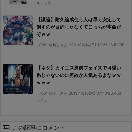
キアラや ...
【議論】耐久編成使う人は早く安定して
倒すのが目的じゃなくてこっちが本命だ
ぞｗｗ
838: 名無しさん 2021/02/14(日) 10:25:16 ID:Tl5
...
【ネタ】カイニス男前フェイスで可愛い
系じゃないのに何故か人気あるよなｗｗ
ｗｗｗ
706: 名無しさん 2019/10/10(木) 07:40:26.468
カイ ...
この記事にコメント