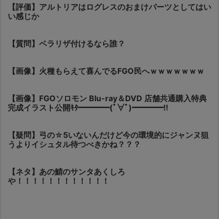
【評価】アルトリアはログレスのおまけパーツとしてはい
い感じか
【質問】ベラリザ付けるなら誰？
【画像】火種もらえて喜んでるFGO民へｗｗｗｗｗｗｗ
【画像】FGOソロモン Blu-ray＆DVD 店舗共通購入特典
完成イラスト公開ｷﾀ━━━━(ﾟ∀ﾟ)━━━━!!
【疑問】弓の☆5いないんだけど今の環境的にジャンヌ狙
うよりイシュタル待つべきかね？？？
【ネタ】あの鯖のサンタあくしろ
や！！！！！！！！！！！！