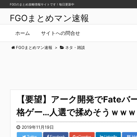
FGOのまとめ攻略情報サイトです！毎日更新中
FGOまとめマン速報
ホーム
サイトへの問合せ
FGOまとめマン速報
>
ネタ・雑談
【要望】アーク開発でFateバ
格ゲー…人選で揉めそうｗｗｗ
2019年11月19日
Twitter
Facebook
Google+
LinkedIn
B!
Hat