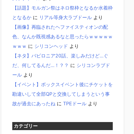
【話題】モルガン祭はネロ祭枠となるか水着枠
となるか
に
リアル等身大ラブドール
より
【画像】再臨されたヘファイスティオンの配
色、なんか既視感あるなと思ったらｗｗｗｗｗ
ｗｗｗ
に
シリコンヘッド
より
【ネタ】バビロニア20話、楽しみだけど…ぐ
だ、何してるんだ…！？？
に
シリコンラブド
ール
より
【イベント】ボックスイベント後にチケットを
勘違いして全部QPと交換してしまうという事
故が過去にあったね
に
TPEドール
より
カテゴリー