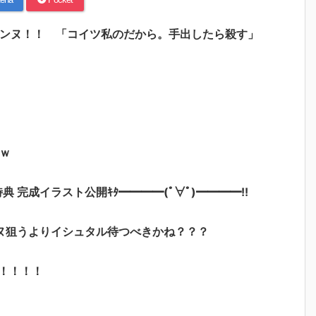
邪ンヌ！！ 「コイツ私のだから。手出したら殺す」
ｗ
特典 完成イラスト公開ｷﾀ━━━━(ﾟ∀ﾟ)━━━━!!
ヌ狙うよりイシュタル待つべきかね？？？
！！！！