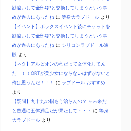
勘違いして全部QPと交換してしまうという事
故が過去にあったね
に
等身大ラブドール
より
【イベント】ボックスイベント後にチケットを
勘違いして全部QPと交換してしまうという事
故が過去にあったね
に
シリコンラブドール通
販
より
【ネタ】アルビオンの竜だって女体化してん
だ！！！ORTが美少女にならないはずがないと
俺は思うんだ！！！
に
ラブドール おすすめ
より
【疑問】九十九の指もう治らんの？ ⇐未来だ
と普通に五体満足だが果たして・・・
に
等身
大ラブドール
より