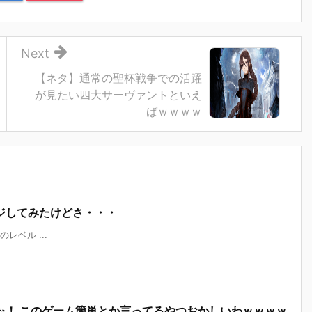
Next
【ネタ】通常の聖杯戦争での活躍
が見たい四大サーヴァントといえ
ばｗｗｗｗ
ジしてみたけどさ・・・
装のレベル ...
ぉ！ このゲーム簡単とか言ってるやつおかしいわｗｗｗｗ