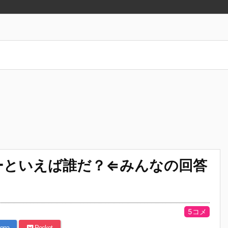
ーといえば誰だ？⇐みんなの回答
5コメ
ena
Pocket