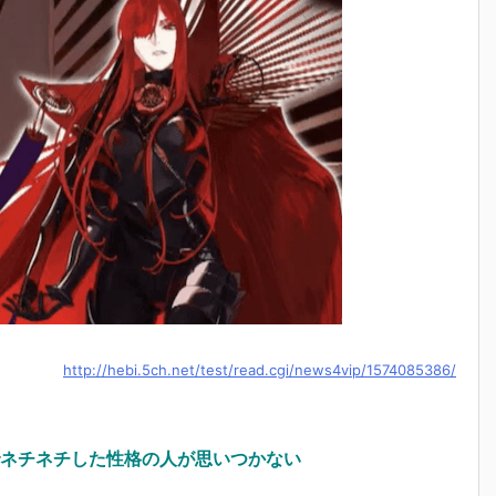
http://hebi.5ch.net/test/read.cgi/news4vip/1574085386/
ネチネチした性格の人が思いつかない