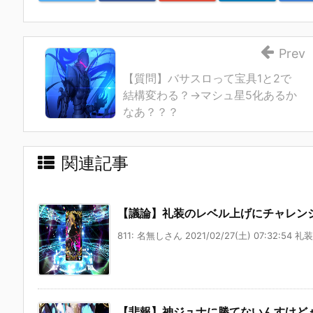
Prev
【質問】バサスロって宝具1と2で
結構変わる？→マシュ星5化あるか
なあ？？？
関連記事
【議論】礼装のレベル上げにチャレン
811: 名無しさん 2021/02/27(土) 07:32:54 礼
【悲報】神ジュナに勝てないんすけど