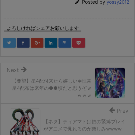
Posted by
yossy2012
よろしければシェアお願いします
B!
Next
【要望】星4配付来たら嬉しい⇐恒常
星4配布は来年の●●頃だと思うぞｗ
ｗｗｗ
Prev
【ネタ】ティアマトは鎖の緊縛プレイ
がアニメで見れるのが楽しみwwww