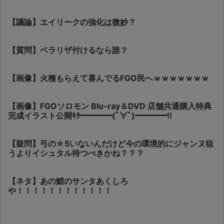
【議論】エイリークの強化は微妙？
【質問】ベラリザ付けるなら誰？
【画像】火種もらえて喜んでるFGO民へｗｗｗｗｗｗｗ
【画像】FGOソロモン Blu-ray＆DVD 店舗共通購入特典
完成イラスト公開ｷﾀ━━━━(ﾟ∀ﾟ)━━━━!!
【疑問】弓の☆5いないんだけど今の環境的にジャンヌ狙
うよりイシュタル待つべきかね？？？
【ネタ】あの鯖のサンタあくしろ
や！！！！！！！！！！！！