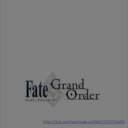
http://.5ch.net/test/read.cgi/995/1571753485/