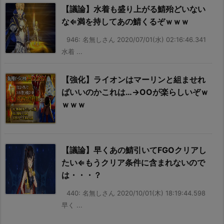
【議論】水着も盛り上がる鯖殆どいない
な⇐満を持してあの鯖くるぞｗｗｗ
946: 名無しさん 2020/07/01(水) 02:16:46.341
水着 ...
【強化】ライオンはマーリンと組ませれ
ばいいのかこれは…→OOが楽らしいぞｗ
ｗｗｗ
【議論】早くあの鯖引いてFGOクリアし
たい⇐もうクリア条件に含まれないので
は・・・？
440: 名無しさん 2020/10/01(木) 18:19:44.598
早く ...