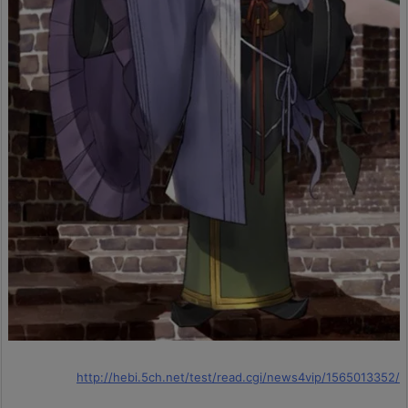
http://hebi.5ch.net/test/read.cgi/news4vip/1565013352/