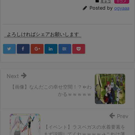
キャラ
0コメ
Posted by
ogyaaa
よろしければシェアお願いします
B!
Next
【画像】なんだこの幸せ空間！？⇐わ
かるｗｗｗｗｗ
Prev
【イベント】ラスベガスの水着要素を
まず説明してくれｗｗｗｗ→これは薄