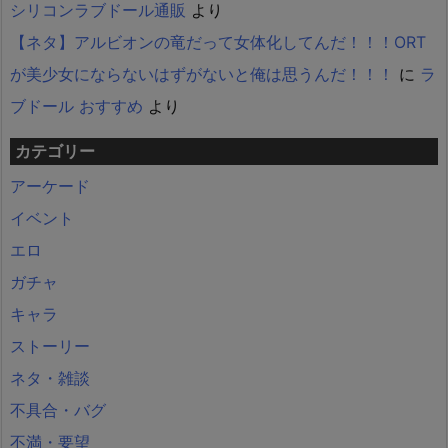
シリコンラブドール通販
より
【ネタ】アルビオンの竜だって女体化してんだ！！！ORT
が美少女にならないはずがないと俺は思うんだ！！！
に
ラ
ブドール おすすめ
より
カテゴリー
アーケード
イベント
エロ
ガチャ
キャラ
ストーリー
ネタ・雑談
不具合・バグ
不満・要望