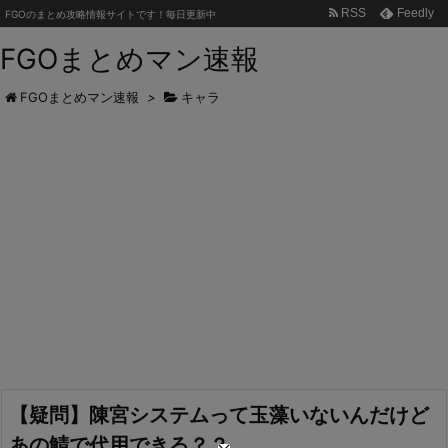
RSS
Feedly
FGOのまとめ攻略情報サイトです！毎日更新中
FGOまとめマン速報
FGOまとめマン速報
>
キャラ
【疑問】陳宮システムって玉藻いないんだけど
あの鯖で代用できる？？