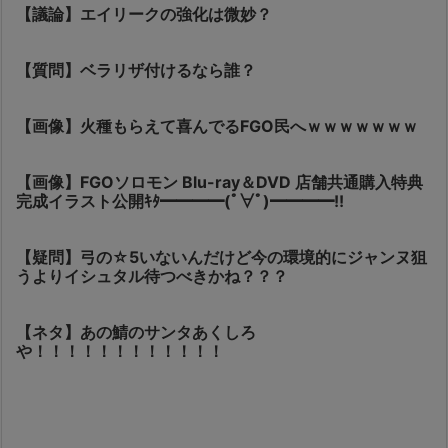
【議論】エイリークの強化は微妙？
【質問】ベラリザ付けるなら誰？
【画像】火種もらえて喜んでるFGO民へｗｗｗｗｗｗｗ
【画像】FGOソロモン Blu-ray＆DVD 店舗共通購入特典
完成イラスト公開ｷﾀ━━━━(ﾟ∀ﾟ)━━━━!!
【疑問】弓の☆5いないんだけど今の環境的にジャンヌ狙
うよりイシュタル待つべきかね？？？
【ネタ】あの鯖のサンタあくしろ
や！！！！！！！！！！！！