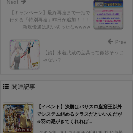
Next
【キャンペーン】最終再臨まで一括で
行える「特別再臨」昨日が追加！！！
新規優遇は思い切ったなwwww
Prev
【鯖】水着武蔵の宝具って微妙そうじ
ゃない？
関連記事
【イベント】決勝はバサスロ巌窟王以外
でシステム組めるクラスだといいんだが
⇒羽の泥がきてくれれば…
419: 名無しさん 2018/09/24(月) 18:33:14 決勝