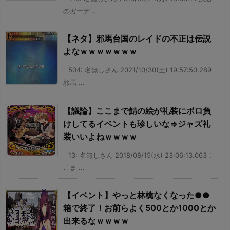
のガーデ ...
【ネタ】邪馬台国のレイドの不正は伝説
よなｗｗｗｗｗｗｗ
504: 名無しさん 2021/10/30(土) 19:57:50.289
邪馬 ...
【議論】ここまで鯖の絵が礼装にボロ負
けしてるイベントも珍しいな⇒ジャズ礼
装いいよねｗｗｗｗ
13: 名無しさん 2018/08/15(水) 23:06:13.063 こ
こま ...
【イベント】やっと林檎なくなった●●
箱で終了！お前らよく500とか1000とか
出来るなｗｗｗｗ