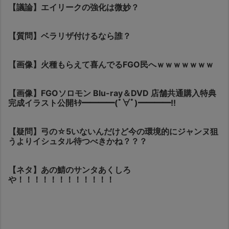
【議論】エイリークの強化は微妙？
【質問】ベラリザ付けるなら誰？
【画像】火種もらえて喜んでるFGO民へｗｗｗｗｗｗｗ
【画像】FGOソロモン Blu-ray＆DVD 店舗共通購入特典
完成イラスト公開ｷﾀ━━━━(ﾟ∀ﾟ)━━━━!!
【疑問】弓の☆5いないんだけど今の環境的にジャンヌ狙
うよりイシュタル待つべきかね？？？
【ネタ】あの鯖のサンタあくしろ
や！！！！！！！！！！！！