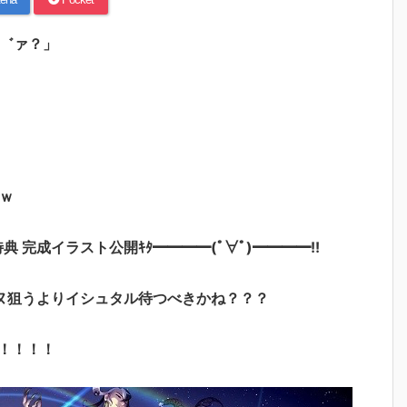
あ゛ァ？」
ｗ
特典 完成イラスト公開ｷﾀ━━━━(ﾟ∀ﾟ)━━━━!!
ヌ狙うよりイシュタル待つべきかね？？？
！！！！