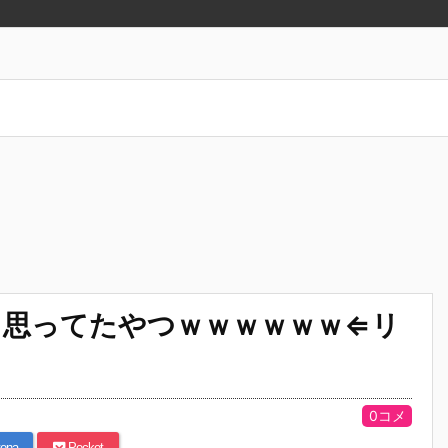
と思ってたやつｗｗｗｗｗｗ⇐リ
0コメ
ena
Pocket