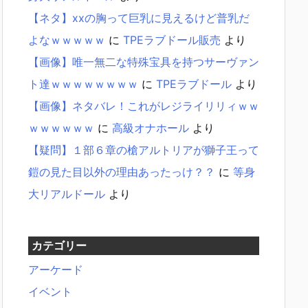
【ネタ】xxの胸って巨乳に見えるけど普乳だ
よなｗｗｗｗｗ
に
TPEラブドール販売
より
【画像】唯一無二な特殊宝具を持つサーヴァン
ト達ｗｗｗｗｗｗｗｗ
に
TPEラブドール
より
【画像】ネタバレ！これがレジライリリィｗｗ
ｗｗｗｗｗｗ
に
高級オナホール
より
【疑問】１部６章の槍アルトリアが獅子王って
鎧の見た目以外の理由あったっけ？？
に
等身
大リアルドール
より
カテゴリー
アーケード
イベント