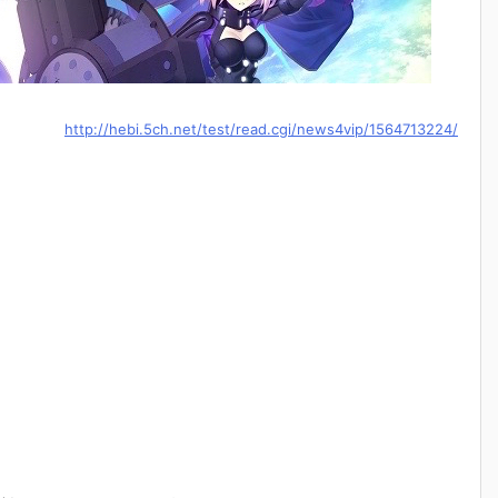
http://hebi.5ch.net/test/read.cgi/news4vip/1564713224/
！