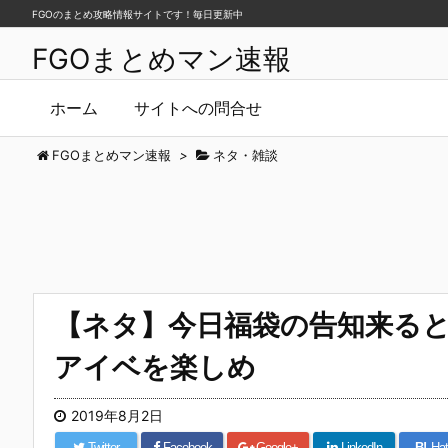
FGOのまとめ攻略情報サイトです！毎日更新中
FGOまとめマン速報
ホーム
サイトへの問合せ
FGOまとめマン速報
>
ネタ・雑談
【ネタ】今日福袋の告知来る
アイベを楽しめ
2019年8月2日
Twitter
Facebook
Google+
LinkedIn
B!
Hat