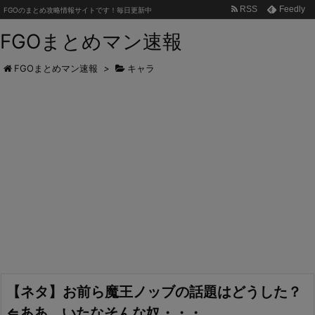
RSS
Feedly
FGOのまとめ攻略情報サイトです！毎日更新中
FGOまとめマン速報
FGOまとめマン速報
>
キャラ
【ネタ】お前ら魔王ノッブの話題はどうした？
⇐ああ、いたなそんな奴・・・