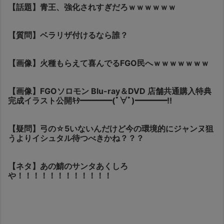
【話題】青王、強化されすぎだろｗｗｗｗｗｗ
【質問】ベラリザ付けるなら誰？
【画像】火種もらえて喜んでるFGO民へｗｗｗｗｗｗｗ
【画像】FGOソロモン Blu-ray＆DVD 店舗共通購入特典
完成イラスト公開ｷﾀ━━━━(ﾟ∀ﾟ)━━━━!!
【疑問】弓の☆5いないんだけど今の環境的にジャンヌ狙
うよりイシュタル待つべきかね？？？
【ネタ】あの鯖のサンタあくしろ
や！！！！！！！！！！！！