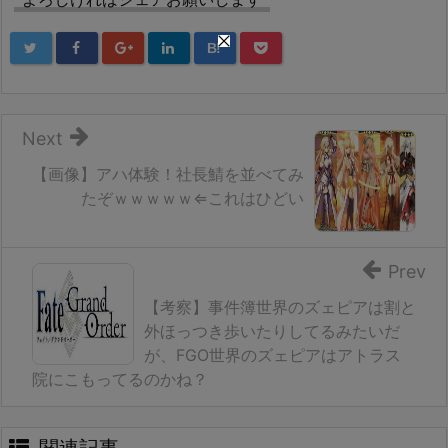
B!
Next
【画像】アハ体験！社長鯖を並べてみ
たぞｗｗｗｗｗ⇐これはひどい
Prev
【考察】事件簿世界のズェピアは割と
外ほっつき歩いたりしてるみたいだ
が、FGO世界のズェピアはアトラス
院にこもってるのかね？
関連記事