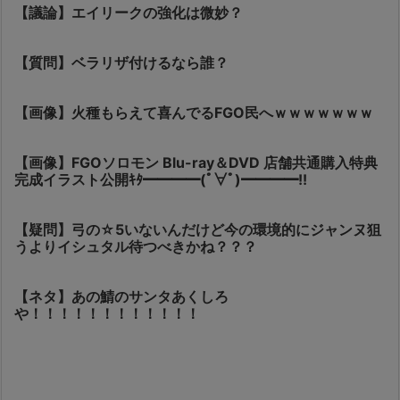
【議論】エイリークの強化は微妙？
【質問】ベラリザ付けるなら誰？
【画像】火種もらえて喜んでるFGO民へｗｗｗｗｗｗｗ
【画像】FGOソロモン Blu-ray＆DVD 店舗共通購入特典
完成イラスト公開ｷﾀ━━━━(ﾟ∀ﾟ)━━━━!!
【疑問】弓の☆5いないんだけど今の環境的にジャンヌ狙
うよりイシュタル待つべきかね？？？
【ネタ】あの鯖のサンタあくしろ
や！！！！！！！！！！！！