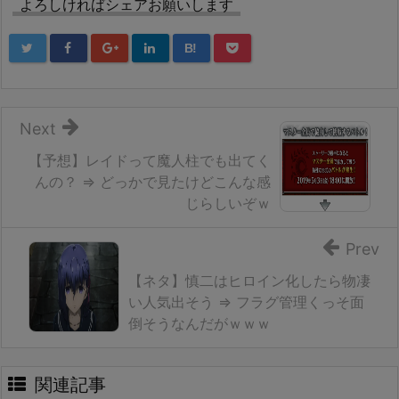
よろしければシェアお願いします
B!
Next
【予想】レイドって魔人柱でも出てく
んの？ ⇒ どっかで見たけどこんな感
じらしいぞｗ
Prev
【ネタ】慎二はヒロイン化したら物凄
い人気出そう ⇒ フラグ管理くっそ面
倒そうなんだがｗｗｗ
関連記事