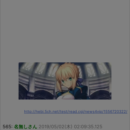
http://hebi.5ch.net/test/read.cgi/news4vip/1556720322/
565:
名無しさん
2019/05/02(木) 02:09:35.125