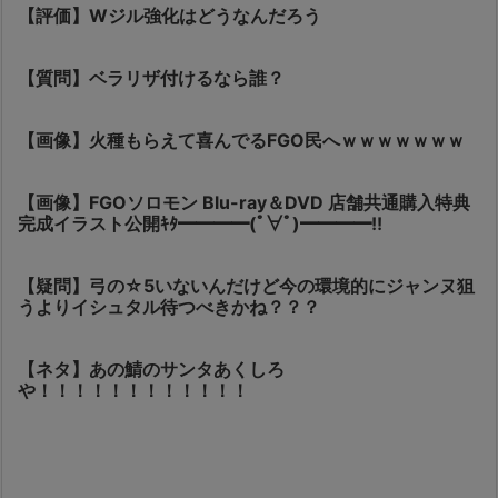
【評価】Wジル強化はどうなんだろう
【質問】ベラリザ付けるなら誰？
【画像】火種もらえて喜んでるFGO民へｗｗｗｗｗｗｗ
【画像】FGOソロモン Blu-ray＆DVD 店舗共通購入特典
完成イラスト公開ｷﾀ━━━━(ﾟ∀ﾟ)━━━━!!
【疑問】弓の☆5いないんだけど今の環境的にジャンヌ狙
うよりイシュタル待つべきかね？？？
【ネタ】あの鯖のサンタあくしろ
や！！！！！！！！！！！！