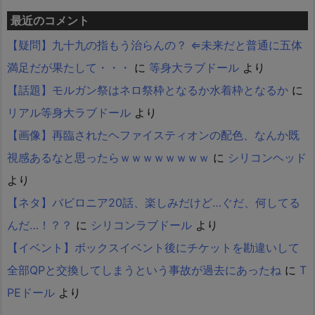
最近のコメント
【疑問】九十九の指もう治らんの？ ⇐未来だと普通に五体
満足だが果たして・・・
に
等身大ラブドール
より
【話題】モルガン祭はネロ祭枠となるか水着枠となるか
に
リアル等身大ラブドール
より
【画像】再臨されたヘファイスティオンの配色、なんか既
視感あるなと思ったらｗｗｗｗｗｗｗｗ
に
シリコンヘッド
より
【ネタ】バビロニア20話、楽しみだけど…ぐだ、何してる
んだ…！？？
に
シリコンラブドール
より
【イベント】ボックスイベント後にチケットを勘違いして
全部QPと交換してしまうという事故が過去にあったね
に
T
PEドール
より