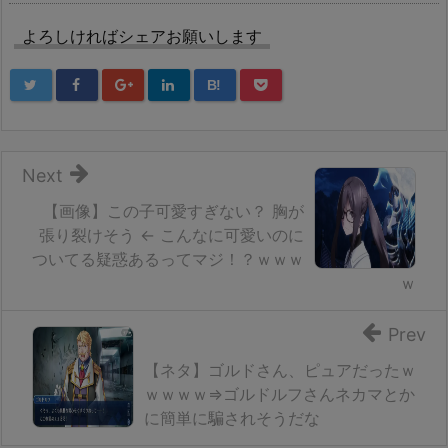
よろしければシェアお願いします
B!
Next
【画像】この子可愛すぎない？ 胸が
張り裂けそう ← こんなに可愛いのに
ついてる疑惑あるってマジ！？ｗｗｗ
ｗ
Prev
【ネタ】ゴルドさん、ピュアだったｗ
ｗｗｗｗ⇒ゴルドルフさんネカマとか
に簡単に騙されそうだな