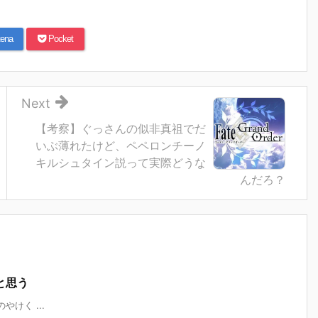
ena
Pocket
Next
【考察】ぐっさんの似非真祖でだ
いぶ薄れたけど、ペペロンチーノ
キルシュタイン説って実際どうな
んだろ？
と思う
明のやけく ...