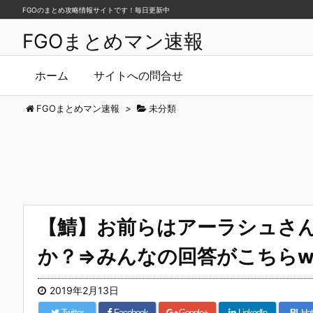
FGOのまとめ攻略情報サイトです！毎日更新中
FGOまとめマン速報
ホーム
サイトへの問合せ
FGOまとめマン速報
>
未分類
【鯖】お前らはアーラシュさ
か？⇒みんなの回答がこちらw
2019年2月13日
Twitter
Facebook
Google+
LinkedIn
B!
Hat