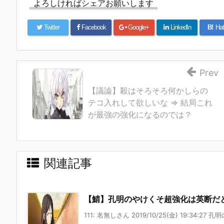
よろしければシェアお願いします
Twitter
Facebook
Google+
LinkedIn
B!
Hat
Prev
【議論】殺はそろそろ何かしらの
テコ入れして欲しいな ⇒ 結局これ
が最強の強化になるのでは？
関連記事
【鯖】孔明のやけくそ超強化は英断だ
111: 名無しさん 2019/10/25(金) 19:34:27 孔