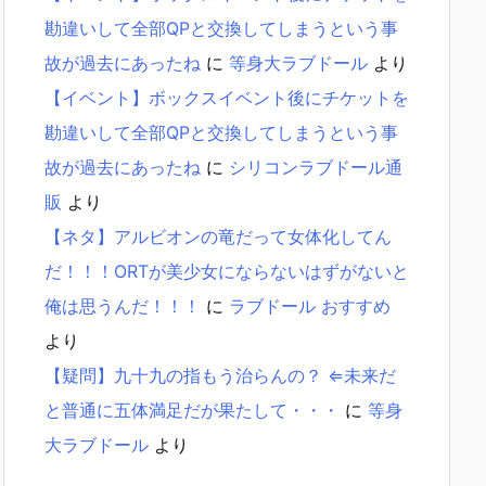
勘違いして全部QPと交換してしまうという事
故が過去にあったね
に
等身大ラブドール
より
【イベント】ボックスイベント後にチケットを
勘違いして全部QPと交換してしまうという事
故が過去にあったね
に
シリコンラブドール通
販
より
【ネタ】アルビオンの竜だって女体化してん
だ！！！ORTが美少女にならないはずがないと
俺は思うんだ！！！
に
ラブドール おすすめ
より
【疑問】九十九の指もう治らんの？ ⇐未来だ
と普通に五体満足だが果たして・・・
に
等身
大ラブドール
より