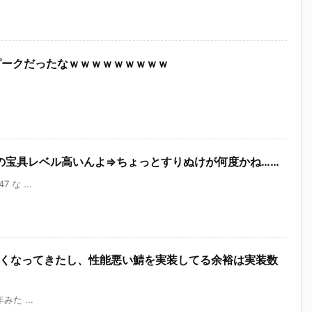
ピークだったなｗｗｗｗｗｗｗｗｗ
の宝具レベル高いんよ⇒ちょっとすりぬけが何度かね……
7 な ...
無くなってきたし、性能悪い鯖を実装してる余裕は実装数
年みた ...