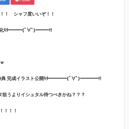
ト！！ シャフ度いいぞ！！
━━━(ﾟ∀ﾟ)━━━!!
ｗ
特典 完成イラスト公開ｷﾀ━━━━(ﾟ∀ﾟ)━━━━!!
ヌ狙うよりイシュタル待つべきかね？？？
！！！！