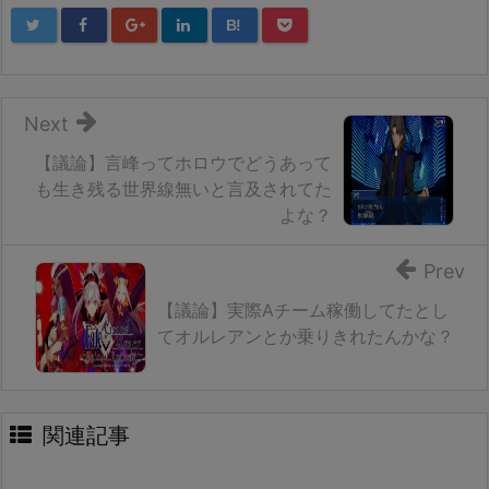
B!
Next
【議論】言峰ってホロウでどうあって
も生き残る世界線無いと言及されてた
よな？
Prev
【議論】実際Aチーム稼働してたとし
てオルレアンとか乗りきれたんかな？
関連記事