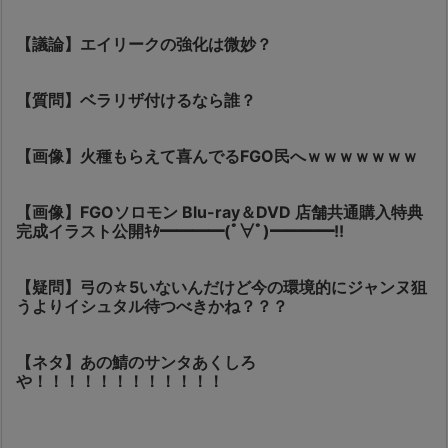
【議論】エイリークの強化は微妙？
【質問】ベラリザ付けるなら誰？
【画像】火種もらえて喜んでるFGO民へｗｗｗｗｗｗｗ
【画像】FGOソロモン Blu-ray＆DVD 店舗共通購入特典
完成イラスト公開ｷﾀ━━━━(ﾟ∀ﾟ)━━━━!!
【疑問】弓の☆5いないんだけど今の環境的にジャンヌ狙
うよりイシュタル待つべきかね？？？
【ネタ】あの鯖のサンタあくしろ
や！！！！！！！！！！！！