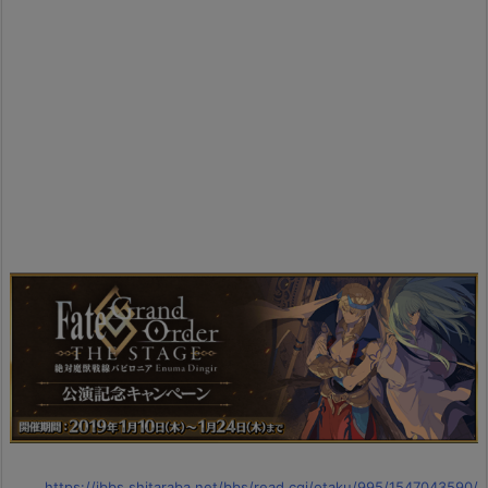
https://jbbs.shitaraba.net/bbs/read.cgi/otaku/995/1547043590/