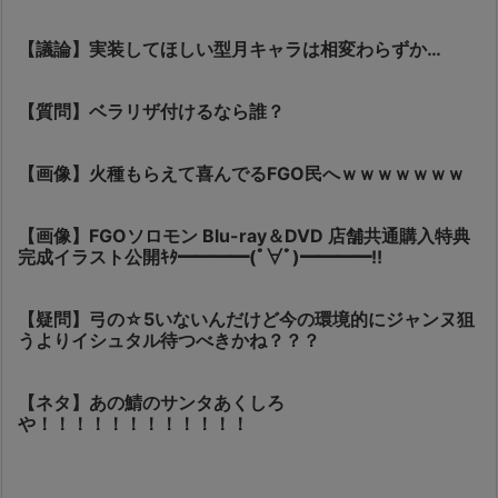
【議論】実装してほしい型月キャラは相変わらずか…
【質問】ベラリザ付けるなら誰？
【画像】火種もらえて喜んでるFGO民へｗｗｗｗｗｗｗ
【画像】FGOソロモン Blu-ray＆DVD 店舗共通購入特典
完成イラスト公開ｷﾀ━━━━(ﾟ∀ﾟ)━━━━!!
【疑問】弓の☆5いないんだけど今の環境的にジャンヌ狙
うよりイシュタル待つべきかね？？？
【ネタ】あの鯖のサンタあくしろ
や！！！！！！！！！！！！