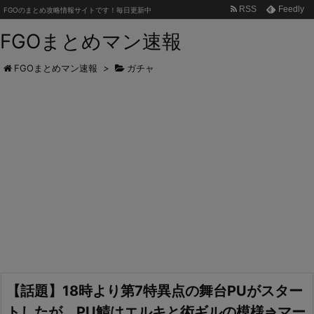
RSS
Feedly
FGOのまとめ攻略情報サイトです！毎日更新中
FGOまとめマン速報
FGOまとめマン速報
>
ガチャ
【話題】18時より第7特異点の舞台PUがスター
トしたが、PU鯖はエルキと術ギルの模様⇒マー