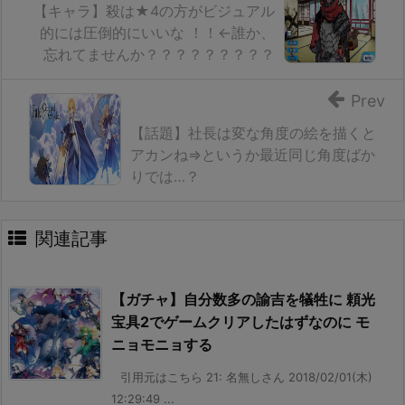
【キャラ】殺は★4の方がビジュアル
的には圧倒的にいいな ！！←誰か、
忘れてませんか？？？？？？？？？
Prev
【話題】社長は変な角度の絵を描くと
アカンね⇒というか最近同じ角度ばか
りでは…？
関連記事
【ガチャ】自分数多の諭吉を犠牲に 頼光
宝具2でゲームクリアしたはずなのに モ
ニョモニョする
引用元はこちら 21: 名無しさん 2018/02/01(木)
12:29:49 ...