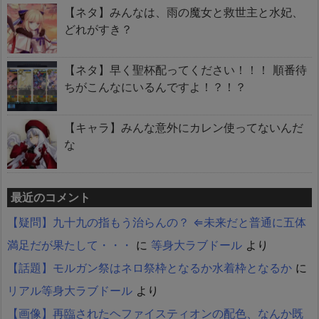
【ネタ】みんなは、雨の魔女と救世主と水妃、
どれがすき？
【ネタ】早く聖杯配ってください！！！ 順番待
ちがこんなにいるんですよ！？！？
【キャラ】みんな意外にカレン使ってないんだ
な
最近のコメント
【疑問】九十九の指もう治らんの？ ⇐未来だと普通に五体
満足だが果たして・・・
に
等身大ラブドール
より
【話題】モルガン祭はネロ祭枠となるか水着枠となるか
に
リアル等身大ラブドール
より
【画像】再臨されたヘファイスティオンの配色、なんか既