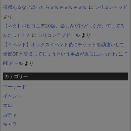
視感あるなと思ったらｗｗｗｗｗｗｗｗ
に
シリコンヘッド
より
【ネタ】バビロニア20話、楽しみだけど…ぐだ、何してる
んだ…！？？
に
シリコンラブドール
より
【イベント】ボックスイベント後にチケットを勘違いして
全部QPと交換してしまうという事故が過去にあったね
に
T
PEドール
より
カテゴリー
アーケード
イベント
エロ
ガチャ
キャラ