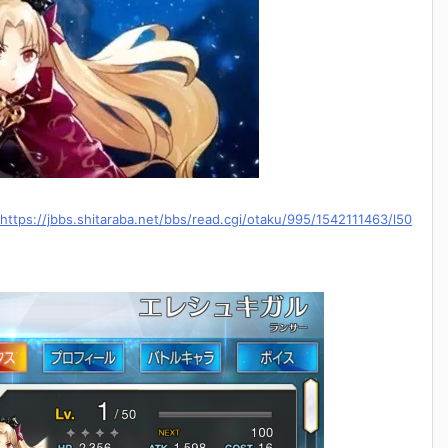
https://jbbs.shitaraba.net/bbs/read.cgi/otaku/995/1542111463/l50