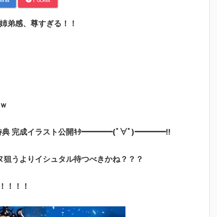
 姉弟感、尊すぎる！！
ｗ
特典 完成イラスト公開ｷﾀ━━━━(ﾟ∀ﾟ)━━━━!!
ヌ狙うよりイシュタル待つべきかね？？？
！！！！