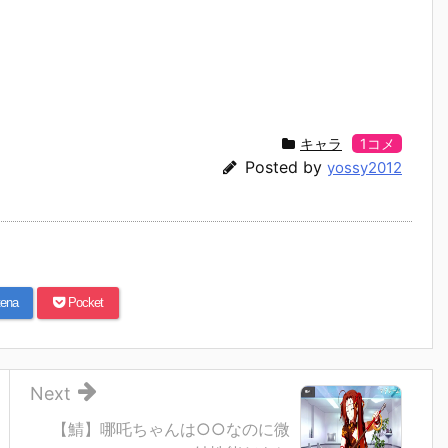
キャラ
1コメ
Posted by
yossy2012
ena
Pocket
Next
【鯖】哪吒ちゃんは○○なのに微