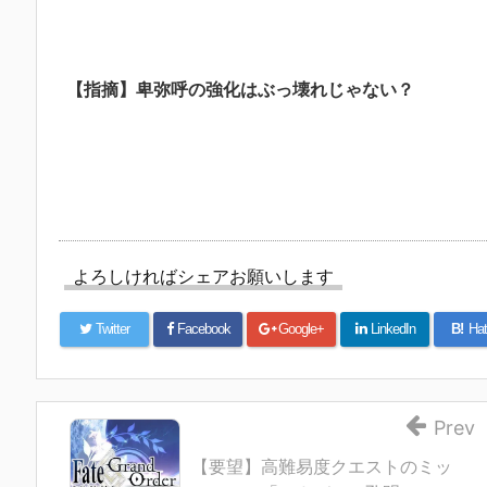
【指摘】卑弥呼の強化はぶっ壊れじゃない？
よろしければシェアお願いします
Twitter
Facebook
Google+
LinkedIn
B!
Hat
Prev
【要望】高難易度クエストのミッ