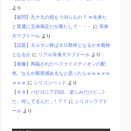
より
【疑問】九十九の指もう治らんの？ ⇐未来だ
と普通に五体満足だが果たして・・・
に
等身
大ラブドール
より
【話題】モルガン祭はネロ祭枠となるか水着枠
となるか
に
リアル等身大ラブドール
より
【画像】再臨されたヘファイスティオンの配
色、なんか既視感あるなと思ったらｗｗｗｗｗ
ｗｗｗ
に
シリコンヘッド
より
【ネタ】バビロニア20話、楽しみだけど…ぐ
だ、何してるんだ…！？？
に
シリコンラブド
ール
より