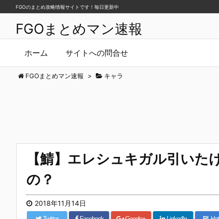
FGOのまとめ攻略情報サイトです！毎日更新中
FGOまとめマン速報
ホーム
サイトへの問合せ
FGOまとめマン速報
>
キャラ
【鯖】エレシュキガル引いた
の？
2018年11月14日
Twitter
Facebook
Google+
LinkedIn
B!
Hat