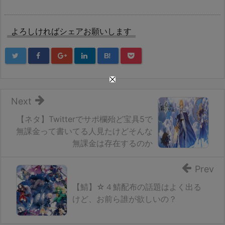
よろしければシェアお願いします
B!
Next
【ネタ】Twitterでサポ欄殆ど宝具5で
無課金って書いてる人見たけどそんな
無課金は存在するのか
Prev
【鯖】☆４鯖配布の話題はよく出る
けど、お前ら誰が欲しいの？