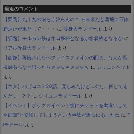
最近のコメント
【疑問】九十九の指もう治らんの？ ⇐未来だと普通に五体
満足だが果たして・・・
に
等身大ラブドール
より
【話題】モルガン祭はネロ祭枠となるか水着枠となるか
に
リアル等身大ラブドール
より
【画像】再臨されたヘファイスティオンの配色、なんか既
視感あるなと思ったらｗｗｗｗｗｗｗｗ
に
シリコンヘッド
より
【ネタ】バビロニア20話、楽しみだけど…ぐだ、何してる
んだ…！？？
に
シリコンラブドール
より
【イベント】ボックスイベント後にチケットを勘違いして
全部QPと交換してしまうという事故が過去にあったね
に
T
PEドール
より