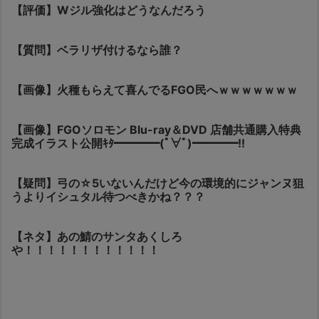
【評価】Wジル強化はどうなんだろう
【質問】ベラリザ付けるなら誰？
【画像】火種もらえて喜んでるFGO民へｗｗｗｗｗｗｗ
【画像】FGOソロモン Blu-ray＆DVD 店舗共通購入特典
完成イラスト公開ｷﾀ━━━━(ﾟ∀ﾟ)━━━━!!
【疑問】弓の☆5いないんだけど今の環境的にジャンヌ狙
うよりイシュタル待つべきかね？？？
【ネタ】あの鯖のサンタあくしろ
や！！！！！！！！！！！！