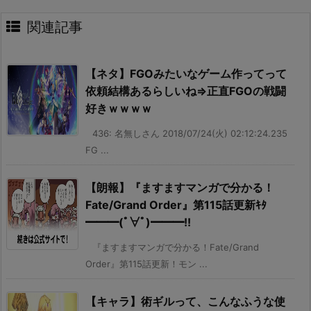
関連記事
【ネタ】FGOみたいなゲーム作ってって
依頼結構あるらしいね⇒正直FGOの戦闘
好きｗｗｗｗ
436: 名無しさん 2018/07/24(火) 02:12:24.235
FG ...
【朗報】『ますますマンガで分かる！
Fate/Grand Order』第115話更新ｷﾀ
━━━(ﾟ∀ﾟ)━━━!!
『ますますマンガで分かる！Fate/Grand
Order』第115話更新！モン ...
【キャラ】術ギルって、こんなふうな使