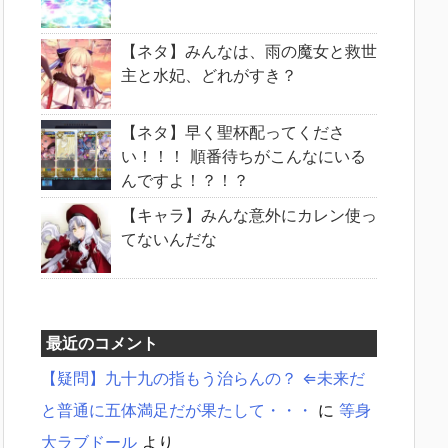
【ネタ】みんなは、雨の魔女と救世
主と水妃、どれがすき？
【ネタ】早く聖杯配ってくださ
い！！！ 順番待ちがこんなにいる
んですよ！？！？
【キャラ】みんな意外にカレン使っ
てないんだな
最近のコメント
【疑問】九十九の指もう治らんの？ ⇐未来だ
と普通に五体満足だが果たして・・・
に
等身
大ラブドール
より