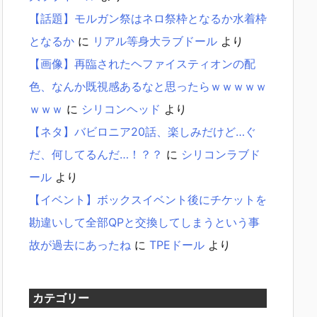
【話題】モルガン祭はネロ祭枠となるか水着枠
となるか
に
リアル等身大ラブドール
より
【画像】再臨されたヘファイスティオンの配
色、なんか既視感あるなと思ったらｗｗｗｗｗ
ｗｗｗ
に
シリコンヘッド
より
【ネタ】バビロニア20話、楽しみだけど…ぐ
だ、何してるんだ…！？？
に
シリコンラブド
ール
より
【イベント】ボックスイベント後にチケットを
勘違いして全部QPと交換してしまうという事
故が過去にあったね
に
TPEドール
より
カテゴリー