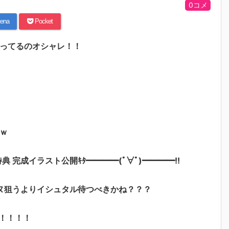
0コメ
ena
Pocket
まってるのオシャレ！！
ｗ
特典 完成イラスト公開ｷﾀ━━━━(ﾟ∀ﾟ)━━━━!!
ヌ狙うよりイシュタル待つべきかね？？？
！！！！