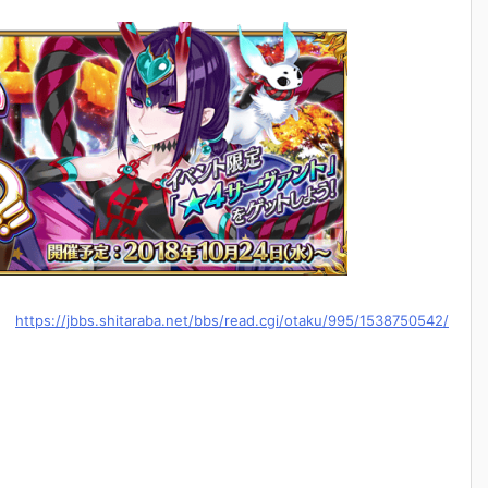
https://jbbs.shitaraba.net/bbs/read.cgi/otaku/995/1538750542/