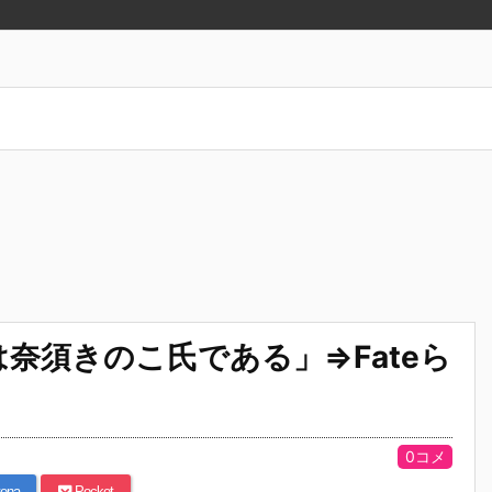
は奈須きのこ氏である」⇒Fateら
0コメ
ena
Pocket