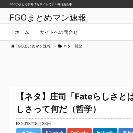
FGOのまとめ攻略情報サイトです！毎日更新中
FGOまとめマン速報
ホーム
サイトへの問合せ
FGOまとめマン速報
>
ネタ・雑談
【ネタ】庄司「Fateらしさと
しさって何だ（哲学）
2018年8月23日
Twitter
Facebook
Google+
LinkedIn
B!
Hat