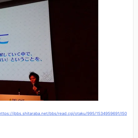
https://jbbs.shitaraba.net/bbs/read.cgi/otaku/995/1534959691/l50