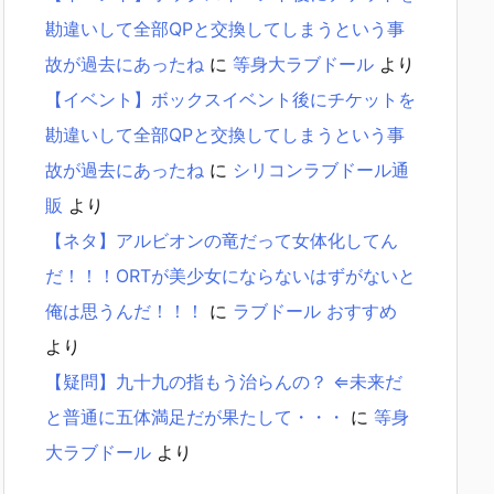
勘違いして全部QPと交換してしまうという事
故が過去にあったね
に
等身大ラブドール
より
【イベント】ボックスイベント後にチケットを
勘違いして全部QPと交換してしまうという事
故が過去にあったね
に
シリコンラブドール通
販
より
【ネタ】アルビオンの竜だって女体化してん
だ！！！ORTが美少女にならないはずがないと
俺は思うんだ！！！
に
ラブドール おすすめ
より
【疑問】九十九の指もう治らんの？ ⇐未来だ
と普通に五体満足だが果たして・・・
に
等身
大ラブドール
より