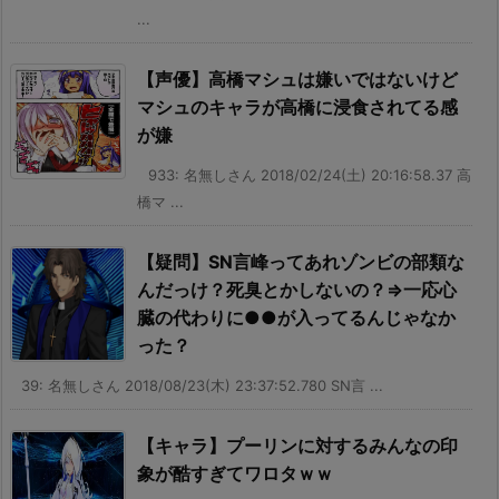
...
【声優】高橋マシュは嫌いではないけど
マシュのキャラが高橋に浸食されてる感
が嫌
933: 名無しさん 2018/02/24(土) 20:16:58.37 高
橋マ ...
【疑問】SN言峰ってあれゾンビの部類な
んだっけ？死臭とかしないの？⇒一応心
臓の代わりに●●が入ってるんじゃなか
った？
39: 名無しさん 2018/08/23(木) 23:37:52.780 SN言 ...
【キャラ】プーリンに対するみんなの印
象が酷すぎてワロタｗｗ