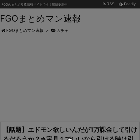
RSS
Feedly
FGOのまとめ攻略情報サイトです！毎日更新中
FGOまとめマン速報
FGOまとめマン速報
>
ガチャ
【話題】エドモン欲しいんだが1万課金して引け
るだろうか？⇒宝具１でいいなら引ける時は引