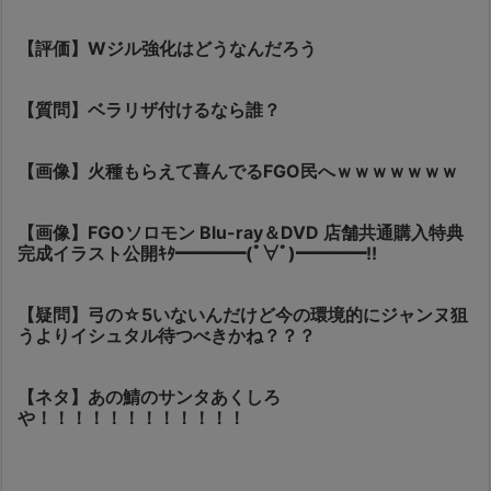
【評価】Wジル強化はどうなんだろう
【質問】ベラリザ付けるなら誰？
【画像】火種もらえて喜んでるFGO民へｗｗｗｗｗｗｗ
【画像】FGOソロモン Blu-ray＆DVD 店舗共通購入特典
完成イラスト公開ｷﾀ━━━━(ﾟ∀ﾟ)━━━━!!
【疑問】弓の☆5いないんだけど今の環境的にジャンヌ狙
うよりイシュタル待つべきかね？？？
【ネタ】あの鯖のサンタあくしろ
や！！！！！！！！！！！！