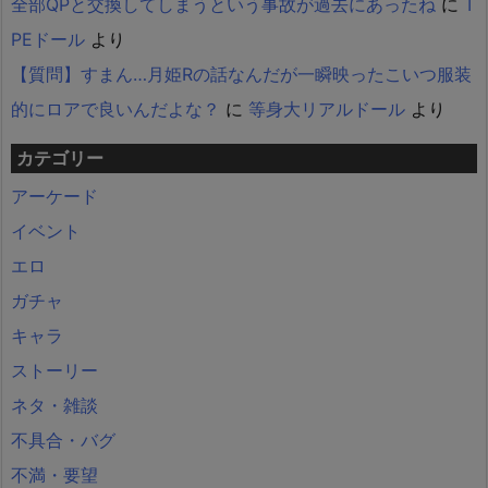
全部QPと交換してしまうという事故が過去にあったね
に
T
PEドール
より
【質問】すまん…月姫Rの話なんだが一瞬映ったこいつ服装
的にロアで良いんだよな？
に
等身大リアルドール
より
カテゴリー
アーケード
イベント
エロ
ガチャ
キャラ
ストーリー
ネタ・雑談
不具合・バグ
不満・要望