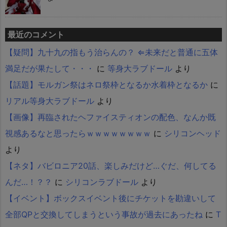
最近のコメント
【疑問】九十九の指もう治らんの？ ⇐未来だと普通に五体
満足だが果たして・・・
に
等身大ラブドール
より
【話題】モルガン祭はネロ祭枠となるか水着枠となるか
に
リアル等身大ラブドール
より
【画像】再臨されたヘファイスティオンの配色、なんか既
視感あるなと思ったらｗｗｗｗｗｗｗｗ
に
シリコンヘッド
より
【ネタ】バビロニア20話、楽しみだけど…ぐだ、何してる
んだ…！？？
に
シリコンラブドール
より
【イベント】ボックスイベント後にチケットを勘違いして
全部QPと交換してしまうという事故が過去にあったね
に
T