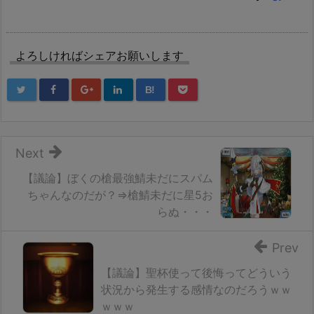
よろしければシェアお願いします
B!
Next
【議論】ぼくの槍最強鯖未だにスパム
ちゃんなのだが？⇒槍鯖未だに星5お
らぬ・・・
Prev
【議論】聖杯使って後悔ってどういう
状況から発生する感情なのだろうｗｗ
ｗｗｗ