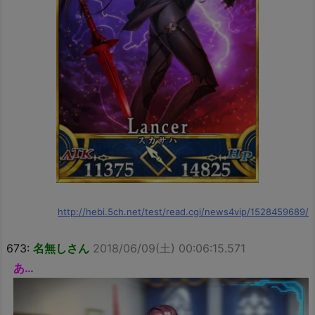
http://hebi.5ch.net/test/read.cgi/news4vip/1528459689/
673:
名無しさん
2018/06/09(土) 00:06:15.571
あ…