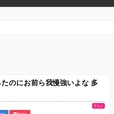
たのにお前ら我慢強いよな 多
0コメ
ena
Pocket