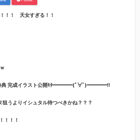
ト！！！ 天女すぎる！！
ｗ
特典 完成イラスト公開ｷﾀ━━━━(ﾟ∀ﾟ)━━━━!!
ヌ狙うよりイシュタル待つべきかね？？？
！！！！