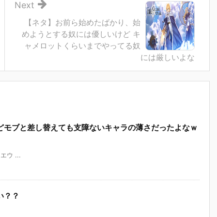
Next
【ネタ】お前ら始めたばかり、始
めようとする奴には優しいけど キ
ャメロットくらいまでやってる奴
には厳しいよな
どモブと差し替えても支障ないキャラの薄さだったよなｗ
エウ ...
い？？