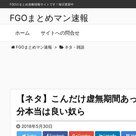
FGOのまとめ攻略情報サイトです！毎日更新中
FGOまとめマン速報
ホーム
サイトへの問合せ
FGOまとめマン速報
>
ネタ・雑談
【ネタ】こんだけ虚無期間あっ
分本当は良い奴ら
2018年5月30日
Twitter
Facebook
Google+
LinkedIn
B!
Hat