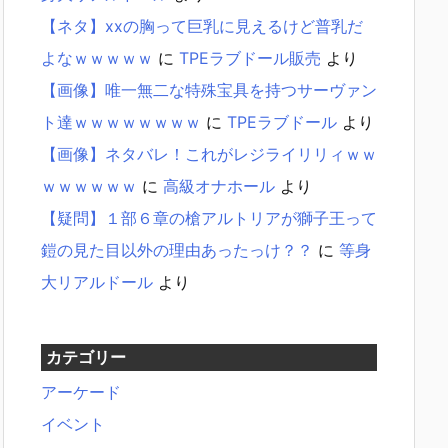
【ネタ】xxの胸って巨乳に見えるけど普乳だ
よなｗｗｗｗｗ
に
TPEラブドール販売
より
【画像】唯一無二な特殊宝具を持つサーヴァン
ト達ｗｗｗｗｗｗｗｗ
に
TPEラブドール
より
【画像】ネタバレ！これがレジライリリィｗｗ
ｗｗｗｗｗｗ
に
高級オナホール
より
【疑問】１部６章の槍アルトリアが獅子王って
鎧の見た目以外の理由あったっけ？？
に
等身
大リアルドール
より
カテゴリー
アーケード
イベント