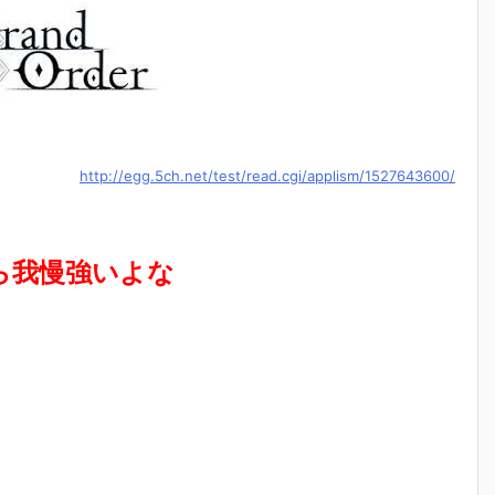
http://egg.5ch.net/test/read.cgi/applism/1527643600/
ら我慢強いよな