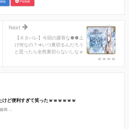
ena
Pocket
Next
【ネタバレ】今回の露骨な●●上
げ何なの？⇒いつ裏切るんだろう
と思ったら全然裏切らないしなｗ
ｗｗｗｗ
たけど便利すぎて笑ったｗｗｗｗｗｗ
鏡周 ...