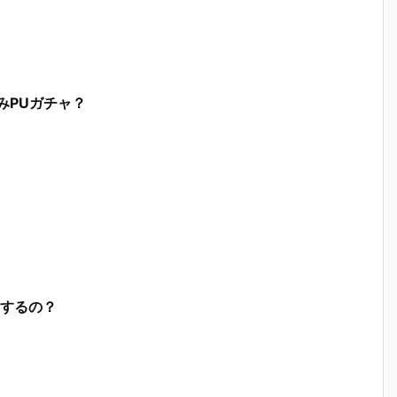
みPUガチャ？
するの？