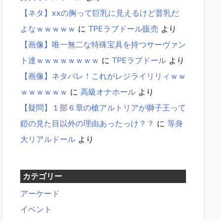
【ネタ】xxの胸って巨乳に見えるけど普乳だ
よなｗｗｗｗｗ
に
TPEラブドール販売
より
【画像】唯一無二な特殊宝具を持つサーヴァン
ト達ｗｗｗｗｗｗｗｗ
に
TPEラブドール
より
【画像】ネタバレ！これがレジライリリィｗｗ
ｗｗｗｗｗｗ
に
高級オナホール
より
【疑問】１部６章の槍アルトリアが獅子王って
鎧の見た目以外の理由あったっけ？？
に
等身
大リアルドール
より
カテゴリー
アーケード
イベント