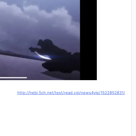
http://hebi.5ch.net/test/read.cgi/news4vip/1522852831/