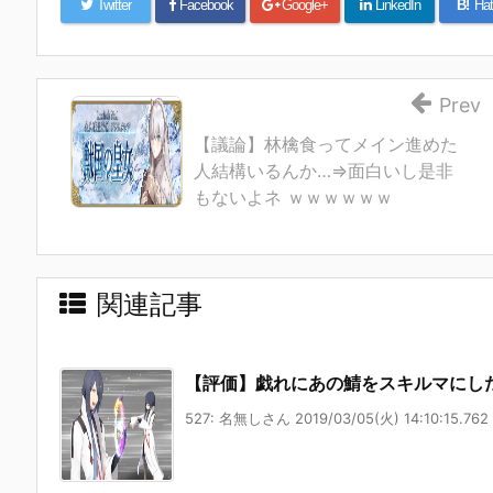
Twitter
Facebook
Google+
LinkedIn
B!
Hat
Prev
【議論】林檎食ってメイン進めた
人結構いるんか…⇒面白いし是非
もないよネ ｗｗｗｗｗｗ
関連記事
【評価】戯れにあの鯖をスキルマにし
527: 名無しさん 2019/03/05(火) 14:10:15.762 