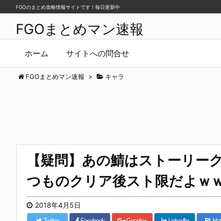
FGOのまとめ攻略情報サイトです！毎日更新中
FGOまとめマン速報
ホーム
サイトへの問合せ
FGOまとめマン速報
>
キャラ
【疑問】あの鯖はストーリー
つものクリア後スト限だよｗ
2018年4月5日
Twitter
Facebook
Google+
LinkedIn
B!
Hat