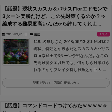
【話題】現状スカスカ＆バサスロorエドモンで
3ターン楽勝だけど、この先対策くるのか？⇒
編成する難易度高いんだから許してくれよ…
2018年9月13日
編成
1コメ
148: 名無しさん 2018/09/13(木) 16:41:02
現状、特効とか抜きだとスカスカ＆バサス
ロor巌窟王で3ターン余裕なんだよな
この
先高難度クエ以外でも、何かしら対策取ら
れるのかな
ブレイク持ち雑魚とか巨大 ...
記事を読む
【話題】現状スカ ...
【話題】コマンドコードつけてみたｗｗｗｗ⇒