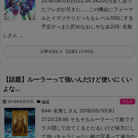
2018/06/03(日)02:34:34
200万近くあっ
たフレポが尽きた……この機会にフォーマ
ルとイマジナリどっちもレベル100にする
予定がっ
また貯めなおしやなあ205: 名無
しさん ...
記事を読む
【話題】LV100礼 ...
【話題】ルーラーって強いんだけど使いにくい
よな…
2018年5月10日
編成
2コメ
844: 名無しさん 2018/05/10(木)
21:20:29.96 そもそもルーラーって敵でク
ラス隠して出てくるとだるいけど味方にし
て強いキャラじゃない
敵の宝具って減少の