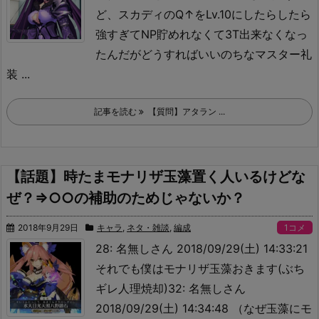
ど、スカディのQ↑をLv.10にしたらしたら
強すぎてNP貯めれなくて3T出来なくなっ
たんだがどうすればいいの
ちなマスター礼
装 ...
記事を読む
【質問】アタラン ...
【話題】時たまモナリザ玉藻置く人いるけどな
ぜ？⇒○○の補助のためじゃないか？
2018年9月29日
キャラ
,
ネタ・雑談
,
編成
1コメ
28: 名無しさん 2018/09/29(土) 14:33:21
それでも僕はモナリザ玉藻おきます(ぶち
ギレ人理焼却)32: 名無しさん
2018/09/29(土) 14:34:48 （なぜ玉藻にモ