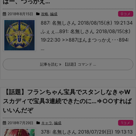
はー、つっかえ…
2018年8月15日
攻略
,
編成
0コメ
887: 名無しさん 2018/08/15(水) 19:21:34
ふぇぇ…
891: 名無しさん 2018/08/15(水)
19:22:30 >>887
ほんまつっかえ･･･894:
...
記事を読む
【話題】コマンド ...
【話題】フランちゃん宝具でスタンしなきゃW
スカディで宝具3連続できたのに…⇒○○すれば
いいんだぞ
2018年7月29日
キャラ
,
編成
1コメ
378: 名無しさん 2018/07/29(日) 19:13:13