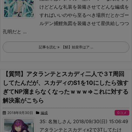
けどどんな礼装を装備させてどんな編成を
すればいいのやら
至るべき場所だとかゴー
ルデン捕鯉魚図を装備させて星供給しつつ
孔明だと ...
記事を読む
【鯖】始皇帝はア ...
【質問】アタランテとスカディ二人で３T周回
してたんだが、スカディのS1を10にしたら強す
ぎてNP溜まらなくなったｗｗｗ⇒これに対する
解決案がこちら
2018年9月30日
編成
0コメ
35: 名無しさん 2018/09/30(日) 15:06:49
アタランテとスカディx2で3Tしてたけ