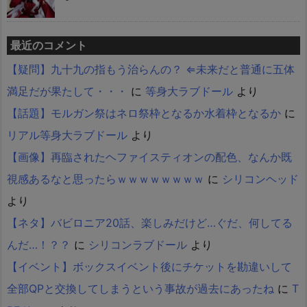
最近のコメント
【疑問】九十九の指もう治らんの？ ⇐未来だと普通に五体
満足だが果たして・・・
に
等身大ラブドール
より
【話題】モルガン祭はネロ祭枠となるか水着枠となるか
に
リアル等身大ラブドール
より
【画像】再臨されたヘファイスティオンの配色、なんか既
視感あるなと思ったらｗｗｗｗｗｗｗｗ
に
シリコンヘッド
より
【ネタ】バビロニア20話、楽しみだけど…ぐだ、何してる
んだ…！？？
に
シリコンラブドール
より
【イベント】ボックスイベント後にチケットを勘違いして
全部QPと交換してしまうという事故が過去にあったね
に
T