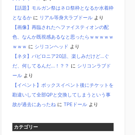
【話題】モルガン祭はネロ祭枠となるか水着枠
となるか
に
リアル等身大ラブドール
より
【画像】再臨されたヘファイスティオンの配
色、なんか既視感あるなと思ったらｗｗｗｗｗ
ｗｗｗ
に
シリコンヘッド
より
【ネタ】バビロニア20話、楽しみだけど…ぐ
だ、何してるんだ…！？？
に
シリコンラブド
ール
より
【イベント】ボックスイベント後にチケットを
勘違いして全部QPと交換してしまうという事
故が過去にあったね
に
TPEドール
より
カテゴリー