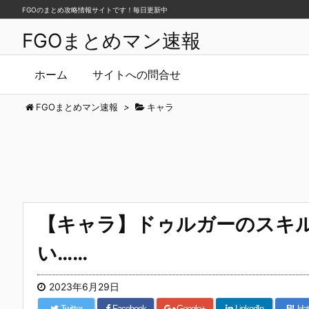
FGOのまとめ攻略情報サイトです！毎日更新中
FGOまとめマン速報
ホーム
サイトへの問合せ
FGOまとめマン速報
>
キャラ
【キャラ】ドゥルガーのスキル
い……
2023年6月29日
Twitter
Facebook
Google+
LinkedIn
B!
Hat