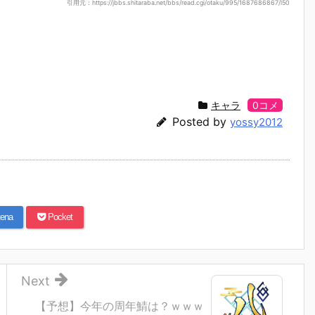
引用元：https://jbbs.shitaraba.net/bbs/read.cgi/otaku/995/1687686867/l50
キャラ
0コメ
Posted by
yossy2012
ena
Pocket
Next
【予想】今年の周年鯖は？ｗｗｗ