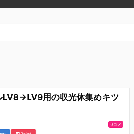
LV8→LV9用の収光体集めキツ
0コメ
ena
Pocket