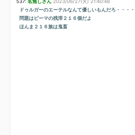
537:
名無しさん
2023/06/27(火) 21:40:48
ドゥルガーのエーテルなんて優しいもんだろ・・・・
問題はビーマの残滓２１６個だよ
ほんま２１６族は鬼畜