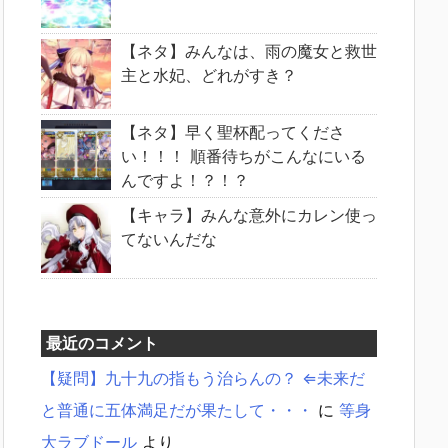
【ネタ】みんなは、雨の魔女と救世
主と水妃、どれがすき？
【ネタ】早く聖杯配ってくださ
い！！！ 順番待ちがこんなにいる
んですよ！？！？
【キャラ】みんな意外にカレン使っ
てないんだな
最近のコメント
【疑問】九十九の指もう治らんの？ ⇐未来だ
と普通に五体満足だが果たして・・・
に
等身
大ラブドール
より