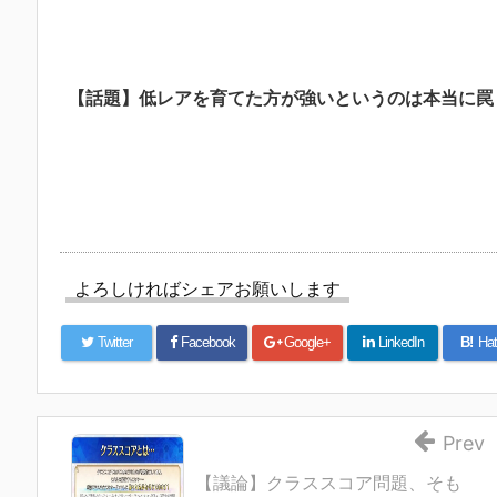
【話題】低レアを育てた方が強いというのは本当に罠
よろしければシェアお願いします
Twitter
Facebook
Google+
LinkedIn
B!
Hat
Prev
【議論】クラススコア問題、そも