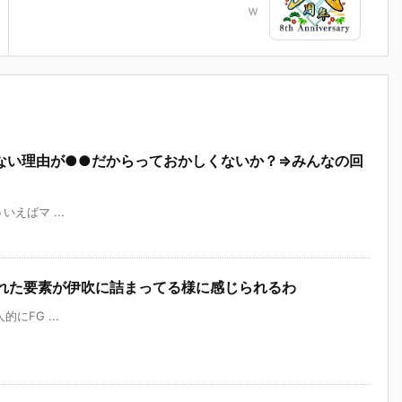
ｗ
ない理由が●●だからっておかしくないか？⇒みんなの回
ういえばマ ...
られた要素が伊吹に詰まってる様に感じられるわ
人的にFG ...