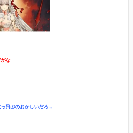
だがな
吹っ飛ぶのおかしいだろ…