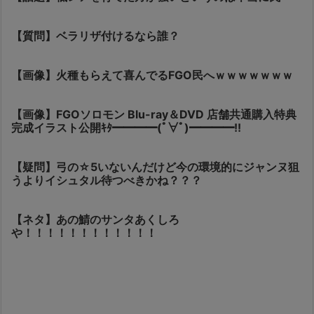
【質問】ベラリザ付けるなら誰？
【画像】火種もらえて喜んでるFGO民へｗｗｗｗｗｗｗ
【画像】FGOソロモン Blu-ray＆DVD 店舗共通購入特典
完成イラスト公開ｷﾀ━━━━(ﾟ∀ﾟ)━━━━!!
【疑問】弓の☆5いないんだけど今の環境的にジャンヌ狙
うよりイシュタル待つべきかね？？？
【ネタ】あの鯖のサンタあくしろ
や！！！！！！！！！！！！