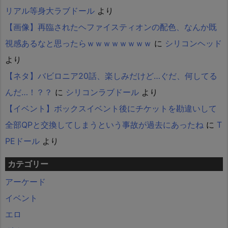
リアル等身大ラブドール
より
【画像】再臨されたヘファイスティオンの配色、なんか既
視感あるなと思ったらｗｗｗｗｗｗｗｗ
に
シリコンヘッド
より
【ネタ】バビロニア20話、楽しみだけど…ぐだ、何してる
んだ…！？？
に
シリコンラブドール
より
【イベント】ボックスイベント後にチケットを勘違いして
全部QPと交換してしまうという事故が過去にあったね
に
T
PEドール
より
カテゴリー
アーケード
イベント
エロ