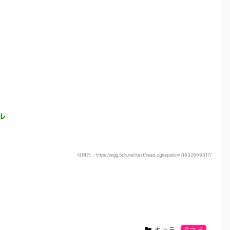
ル
引用元：https://egg.5ch.net/test/read.cgi/applism/1632909317/
キャラ
0コメ