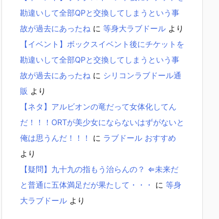
勘違いして全部QPと交換してしまうという事
故が過去にあったね
に
等身大ラブドール
より
【イベント】ボックスイベント後にチケットを
勘違いして全部QPと交換してしまうという事
故が過去にあったね
に
シリコンラブドール通
販
より
【ネタ】アルビオンの竜だって女体化してん
だ！！！ORTが美少女にならないはずがないと
俺は思うんだ！！！
に
ラブドール おすすめ
より
【疑問】九十九の指もう治らんの？ ⇐未来だ
と普通に五体満足だが果たして・・・
に
等身
大ラブドール
より