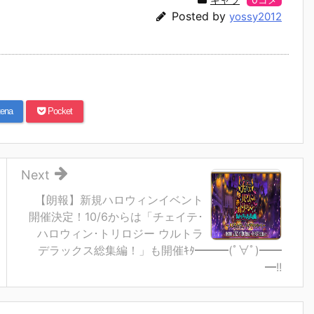
Posted by
yossy2012
ena
Pocket
Next
【朗報】新規ハロウィンイベント
開催決定！10/6からは「チェイテ･
ハロウィン･トリロジー ウルトラ
デラックス総集編！」も開催ｷﾀ━━━(ﾟ∀ﾟ)━━
━!!