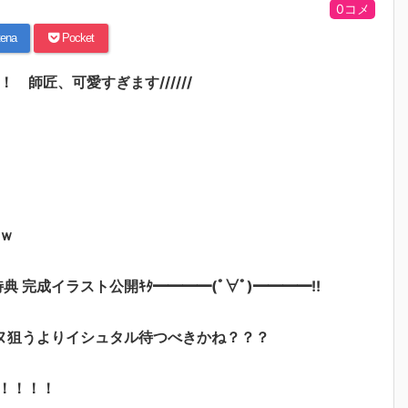
0コメ
ena
Pocket
 師匠、可愛すぎます//////
ｗ
特典 完成イラスト公開ｷﾀ━━━━(ﾟ∀ﾟ)━━━━!!
ヌ狙うよりイシュタル待つべきかね？？？
！！！！