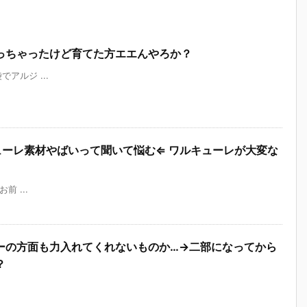
っちゃったけど育てた方エエんやろか？
袋でアルジ ...
ューレ素材やばいって聞いて悩む⇐ ワルキューレが大変な
お前 ...
ーの方面も力入れてくれないものか…→二部になってから
？