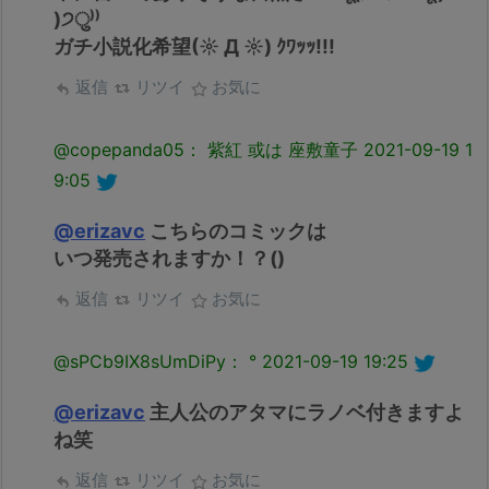
)੭ु⁾⁾
ガチ小説化希望(☼ Д ☼) ｸﾜｯｯ!!!
返信
リツイ
お気に
@copepanda05： 紫紅 或は 座敷童子
2021-09-19 1
9:05
@erizavc
こちらのコミックは
いつ発売されますか！？()
返信
リツイ
お気に
@sPCb9IX8sUmDiPy： °
2021-09-19 19:25
@erizavc
主人公のアタマにラノベ付きますよ
ね笑
返信
リツイ
お気に