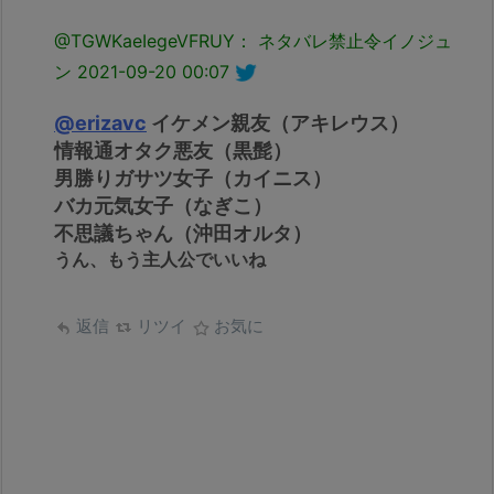
@TGWKaeIegeVFRUY： ネタバレ禁止令イノジュ
ン
2021-09-20 00:07
@erizavc
イケメン親友（アキレウス）
情報通オタク悪友（黒髭）
男勝りガサツ女子（カイニス）
バカ元気女子（なぎこ）
不思議ちゃん（沖田オルタ）
うん、もう主人公でいいね
返信
リツイ
お気に