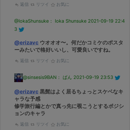
返信
リツイ
お気に
@IokaShunsuke： Ioka Shunsuke
2021-09-19 22:4
3
@erizavc
ウオオオ〜。何だかコミケのポスタ
ーみたいで格好いいし、可愛良いですね。
返信
リツイ
お気に
@sinsesis9BAN： ばん
2021-09-19 23:53
@erizavc
黒髭はよく居るちょっとスケベなキ
ャラな予感
修学旅行編とかで真っ先に覗こうとするポジシ
ョンのキャラ
返信
リツイ
お気に