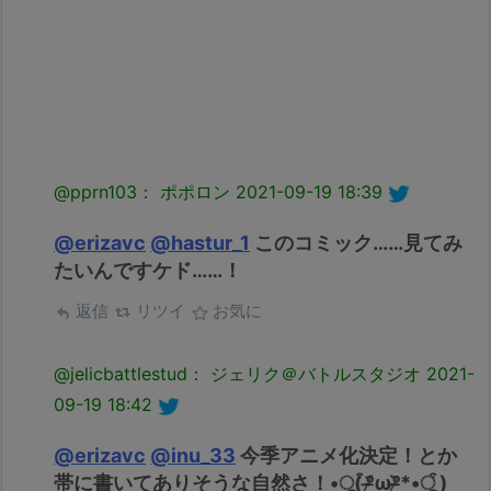
@pprn103： ポポロン
2021-09-19 18:39
@erizavc
@hastur_1
このコミック……見てみ
たいんですケド……！
返信
リツイ
お気に
@jelicbattlestud： ジェリク＠バトルスタジオ
2021-
09-19 18:42
@erizavc
@inu_33
今季アニメ化決定！とか
帯に書いてありそうな自然さ！•ू( ͒ᵒ̴̶̷᷄ωᵒ̴̶̷᷅*•ू ͒) ​