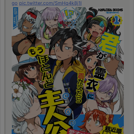
go
pic.twitter.com/SmHq4k8j1l