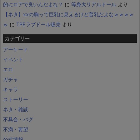
的にロアで良いんだよな？
に
等身大リアルドール
より
【ネタ】xxの胸って巨乳に見えるけど普乳だよなｗｗｗｗ
ｗ
に
TPEラブドール販売
より
カテゴリー
アーケード
イベント
エロ
ガチャ
キャラ
ストーリー
ネタ・雑談
不具合・バグ
不満・要望
公式情報