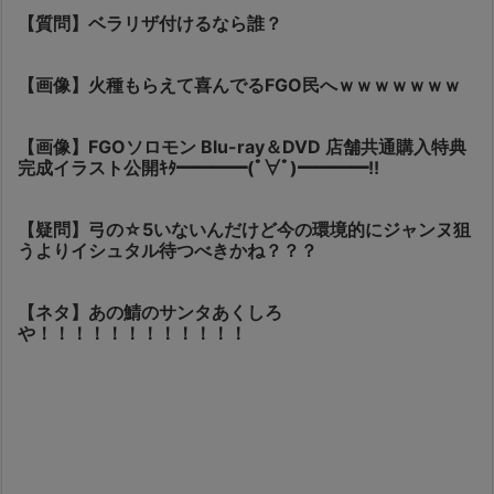
【質問】ベラリザ付けるなら誰？
【画像】火種もらえて喜んでるFGO民へｗｗｗｗｗｗｗ
【画像】FGOソロモン Blu-ray＆DVD 店舗共通購入特典
完成イラスト公開ｷﾀ━━━━(ﾟ∀ﾟ)━━━━!!
【疑問】弓の☆5いないんだけど今の環境的にジャンヌ狙
うよりイシュタル待つべきかね？？？
【ネタ】あの鯖のサンタあくしろ
や！！！！！！！！！！！！