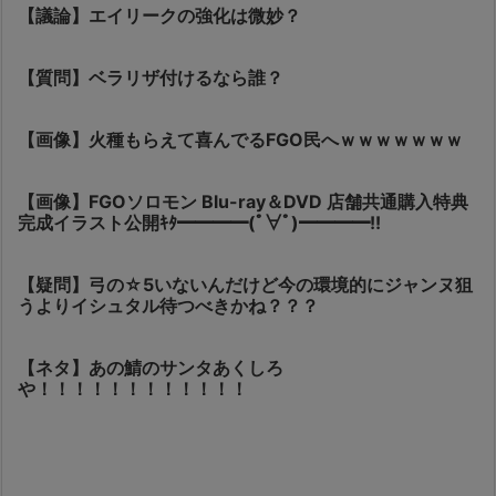
【議論】エイリークの強化は微妙？
【質問】ベラリザ付けるなら誰？
【画像】火種もらえて喜んでるFGO民へｗｗｗｗｗｗｗ
【画像】FGOソロモン Blu-ray＆DVD 店舗共通購入特典
完成イラスト公開ｷﾀ━━━━(ﾟ∀ﾟ)━━━━!!
【疑問】弓の☆5いないんだけど今の環境的にジャンヌ狙
うよりイシュタル待つべきかね？？？
【ネタ】あの鯖のサンタあくしろ
や！！！！！！！！！！！！