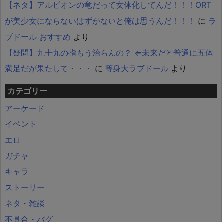
【ネタ】アルビオンの竜だって女体化してんだ！！！ORT
が美少女にならないはずがないと俺は思うんだ！！！
に
ラ
ブドール おすすめ
より
【疑問】九十九の指もう治らんの？ ⇐未来だと普通に五体
満足だが果たして・・・
に
等身大ラブドール
より
カテゴリー
アーケード
イベント
エロ
ガチャ
キャラ
ストーリー
ネタ・雑談
不具合・バグ