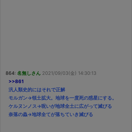
864:
名無しさん
2021/09/03(金) 14:30:13
>>861
汎人類史的にはそれで正解
モルガン→領土拡大。地球を一度死の惑星にする。
ケルヌンノス→呪いが地球全土に広がって滅びる
奈落の蟲→地球全てが落ちていき滅びる