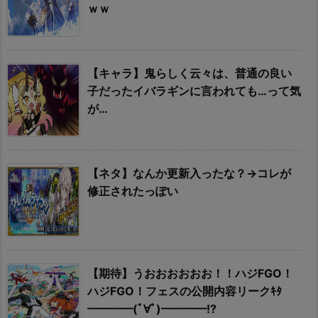
ｗｗ
【キャラ】鬼らしく云々は、普通の良い
子だったイバラギンに言われても…って気
が…
【ネタ】なんか更新入ったな？→コレが
修正されたっぽい
【期待】うおおおおおお！！ハジFGO！
ハジFGO！フェスの公開内容リークｷﾀ
━━━━(ﾟ∀ﾟ)━━━━!?