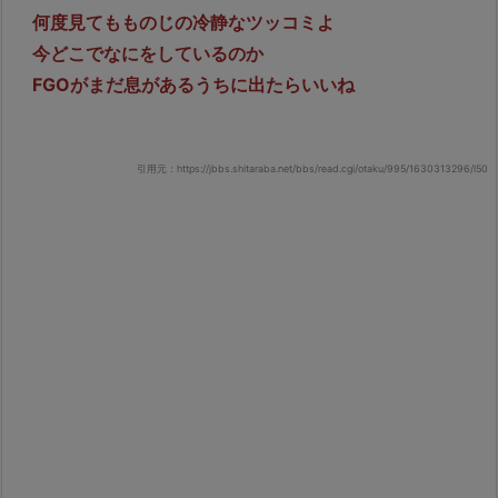
何度見てもものじの冷静なツッコミよ
今どこでなにをしているのか
FGOがまだ息があるうちに出たらいいね
引用元：https://jbbs.shitaraba.net/bbs/read.cgi/otaku/995/1630313296/l50