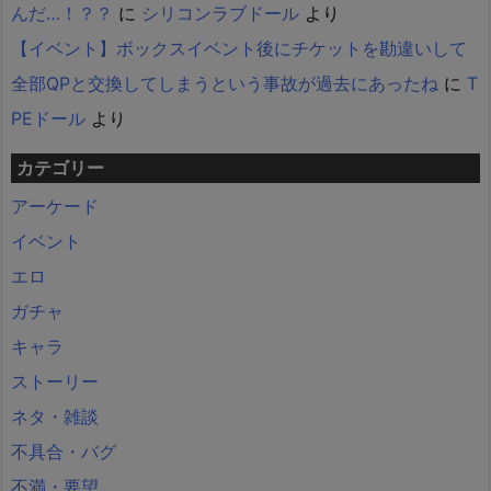
んだ…！？？
に
シリコンラブドール
より
【イベント】ボックスイベント後にチケットを勘違いして
全部QPと交換してしまうという事故が過去にあったね
に
T
PEドール
より
カテゴリー
アーケード
イベント
エロ
ガチャ
キャラ
ストーリー
ネタ・雑談
不具合・バグ
不満・要望