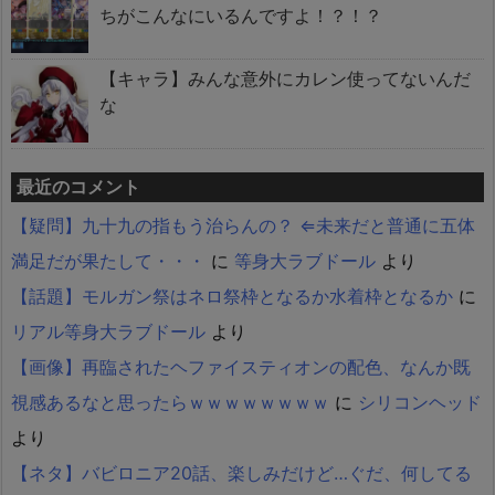
ちがこんなにいるんですよ！？！？
【キャラ】みんな意外にカレン使ってないんだ
な
最近のコメント
【疑問】九十九の指もう治らんの？ ⇐未来だと普通に五体
満足だが果たして・・・
に
等身大ラブドール
より
【話題】モルガン祭はネロ祭枠となるか水着枠となるか
に
リアル等身大ラブドール
より
【画像】再臨されたヘファイスティオンの配色、なんか既
視感あるなと思ったらｗｗｗｗｗｗｗｗ
に
シリコンヘッド
より
【ネタ】バビロニア20話、楽しみだけど…ぐだ、何してる