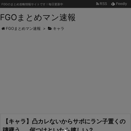
RSS
Feedly
FGOのまとめ攻略情報サイトです！毎日更新中
FGOまとめマン速報
FGOまとめマン速報
>
キャラ
【キャラ】凸カレないからサポにラン子置くの
躊躇う……何つけといたら嬉しい？