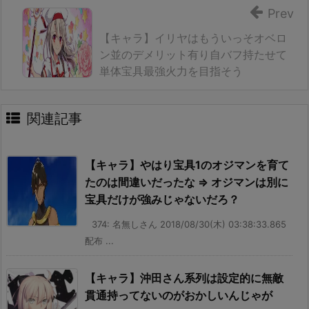
Prev
【キャラ】イリヤはもういっそオベロ
ン並のデメリット有り自バフ持たせて
単体宝具最強火力を目指そう
関連記事
【キャラ】やはり宝具1のオジマンを育て
たのは間違いだったな ⇒ オジマンは別に
宝具だけが強みじゃないだろ？
374: 名無しさん 2018/08/30(木) 03:38:33.865
配布 ...
【キャラ】沖田さん系列は設定的に無敵
貫通持ってないのがおかしいんじゃが