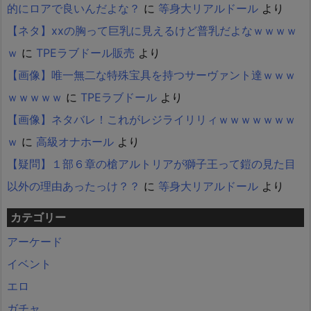
的にロアで良いんだよな？
に
等身大リアルドール
より
【ネタ】xxの胸って巨乳に見えるけど普乳だよなｗｗｗｗ
ｗ
に
TPEラブドール販売
より
【画像】唯一無二な特殊宝具を持つサーヴァント達ｗｗｗ
ｗｗｗｗｗ
に
TPEラブドール
より
【画像】ネタバレ！これがレジライリリィｗｗｗｗｗｗｗ
ｗ
に
高級オナホール
より
【疑問】１部６章の槍アルトリアが獅子王って鎧の見た目
以外の理由あったっけ？？
に
等身大リアルドール
より
カテゴリー
アーケード
イベント
エロ
ガチャ