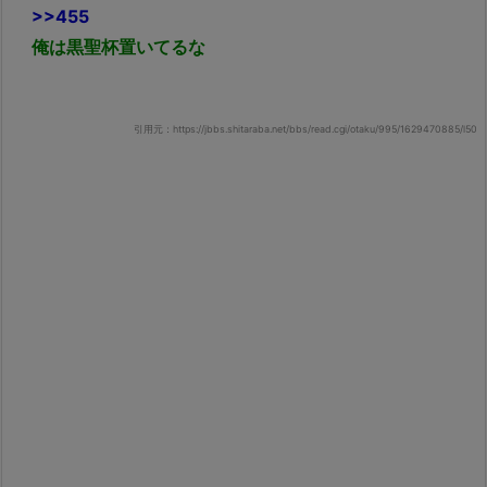
>>455
俺は黒聖杯置いてるな
引用元：https://jbbs.shitaraba.net/bbs/read.cgi/otaku/995/1629470885/l50