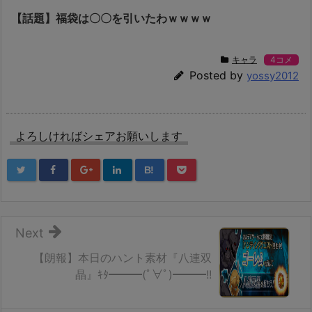
【話題】福袋は〇〇を引いたわｗｗｗｗ
キャラ
4コメ
Posted by
yossy2012
よろしければシェアお願いします
B!
Next
【朗報】本日のハント素材『八連双
晶』ｷﾀ━━━(ﾟ∀ﾟ)━━━!!