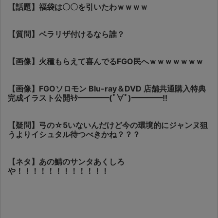
【話題】福袋は〇〇を引いたわｗｗｗｗ
【質問】ベラリザ付けるなら誰？
【画像】火種もらえて喜んでるFGO民へｗｗｗｗｗｗｗ
【画像】FGOソロモン Blu-ray＆DVD 店舗共通購入特典
完成イラスト公開ｷﾀ━━━━(ﾟ∀ﾟ)━━━━!!
【疑問】弓の☆5いないんだけど今の環境的にジャンヌ狙
うよりイシュタル待つべきかね？？？
【ネタ】あの鯖のサンタあくしろ
や！！！！！！！！！！！！