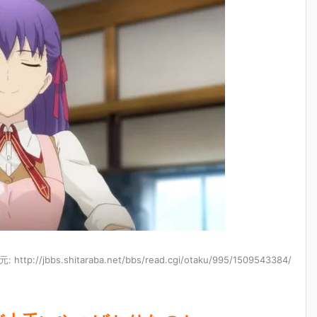
: http://jbbs.shitaraba.net/bbs/read.cgi/otaku/995/1509543384/