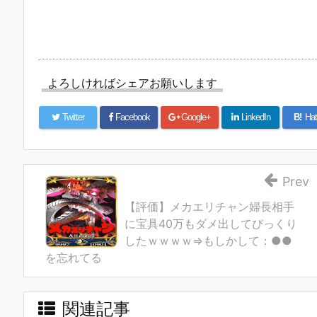
よろしければシェアお願いします
Twitter
Facebook
Google+
LinkedIn
B!
Hat
Prev
【評価】メカエリチャン婦長相手
に宝具40万もダメ出してびっくり
したｗｗｗｗ⇒もしかして：●●
を忘れてる
関連記事