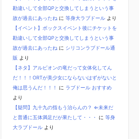
勘違いして全部QPと交換してしまうという事
故が過去にあったね
に
等身大ラブドール
より
【イベント】ボックスイベント後にチケットを
勘違いして全部QPと交換してしまうという事
故が過去にあったね
に
シリコンラブドール通
販
より
【ネタ】アルビオンの竜だって女体化してん
だ！！！ORTが美少女にならないはずがないと
俺は思うんだ！！！
に
ラブドール おすすめ
より
【疑問】九十九の指もう治らんの？ ⇐未来だ
と普通に五体満足だが果たして・・・
に
等身
大ラブドール
より