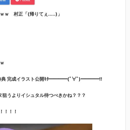
 村正「(帰りてぇ.....)」
ｗ
特典 完成イラスト公開ｷﾀ━━━━(ﾟ∀ﾟ)━━━━!!
ヌ狙うよりイシュタル待つべきかね？？？
！！！！