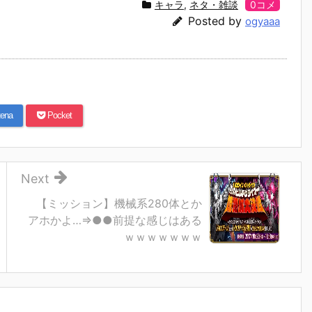
キャラ
,
ネタ・雑談
0コメ
Posted by
ogyaaa
ena
Pocket
Next
【ミッション】機械系280体とか
アホかよ…⇒●●前提な感じはある
ｗｗｗｗｗｗｗ