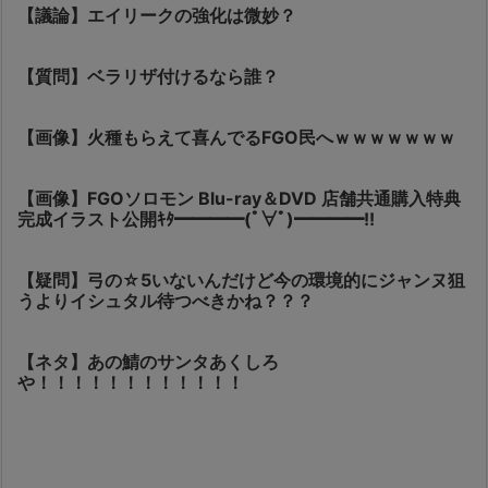
【議論】エイリークの強化は微妙？
【質問】ベラリザ付けるなら誰？
【画像】火種もらえて喜んでるFGO民へｗｗｗｗｗｗｗ
【画像】FGOソロモン Blu-ray＆DVD 店舗共通購入特典
完成イラスト公開ｷﾀ━━━━(ﾟ∀ﾟ)━━━━!!
【疑問】弓の☆5いないんだけど今の環境的にジャンヌ狙
うよりイシュタル待つべきかね？？？
【ネタ】あの鯖のサンタあくしろ
や！！！！！！！！！！！！