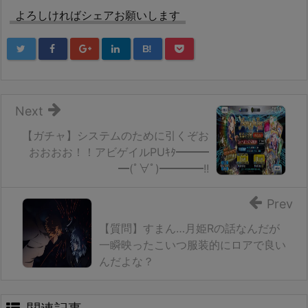
よろしければシェアお願いします
B!
Next
【ガチャ】システムのために引くぞお
おおおお！！アビゲイルPUｷﾀ━━━
━(ﾟ∀ﾟ)━━━━!!
Prev
【質問】すまん…月姫Rの話なんだが
一瞬映ったこいつ服装的にロアで良い
んだよな？