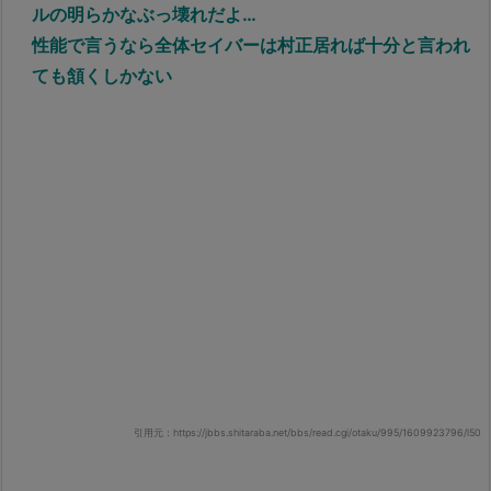
ルの明らかなぶっ壊れだよ…
性能で言うなら全体セイバーは村正居れば十分と言われ
ても頷くしかない
引用元：https://jbbs.shitaraba.net/bbs/read.cgi/otaku/995/1609923796/l50