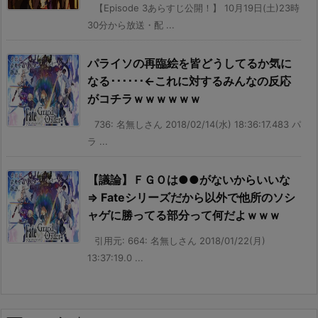
【Episode 3あらすじ公開！】 10月19日(土)23時
30分から放送・配 ...
パライソの再臨絵を皆どうしてるか気に
なる･･････←これに対するみんなの反応
がコチラｗｗｗｗｗｗ
736: 名無しさん 2018/02/14(水) 18:36:17.483 パ
ラ ...
【議論】ＦＧＯは●●がないからいいな
⇒ Fateシリーズだから以外で他所のソシ
ャゲに勝ってる部分って何だよｗｗｗ
引用元: 664: 名無しさん 2018/01/22(月)
13:37:19.0 ...