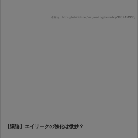
引用元：https://hebi.5ch.net/test/read.cgi/news4vip/1609451335/
【議論】エイリークの強化は微妙？