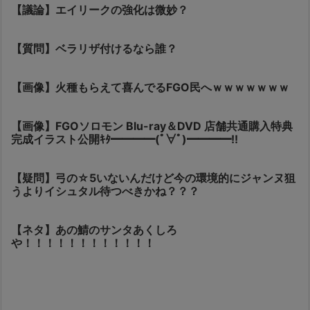
【議論】エイリークの強化は微妙？
【質問】ベラリザ付けるなら誰？
【画像】火種もらえて喜んでるFGO民へｗｗｗｗｗｗｗ
【画像】FGOソロモン Blu-ray＆DVD 店舗共通購入特典
完成イラスト公開ｷﾀ━━━━(ﾟ∀ﾟ)━━━━!!
【疑問】弓の☆5いないんだけど今の環境的にジャンヌ狙
うよりイシュタル待つべきかね？？？
【ネタ】あの鯖のサンタあくしろ
や！！！！！！！！！！！！