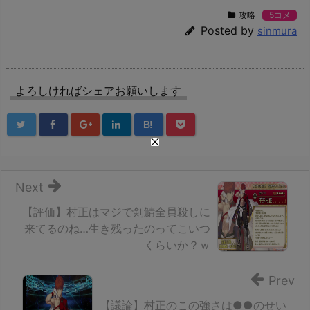
攻略
5コメ
Posted by
sinmura
よろしければシェアお願いします
B!
Next
【評価】村正はマジで剣鯖全員殺しに
来てるのね…生き残ったのってこいつ
くらいか？ｗ
Prev
【議論】村正のこの強さは●●のせい