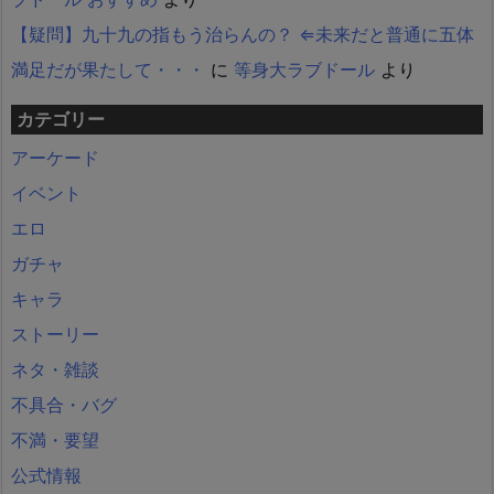
【疑問】九十九の指もう治らんの？ ⇐未来だと普通に五体
満足だが果たして・・・
に
等身大ラブドール
より
カテゴリー
アーケード
イベント
エロ
ガチャ
キャラ
ストーリー
ネタ・雑談
不具合・バグ
不満・要望
公式情報