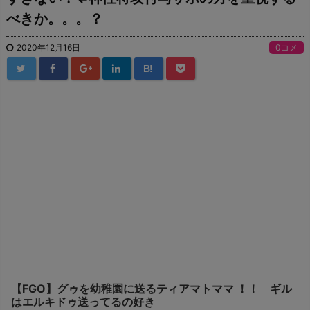
べきか。。。？
2020年12月16日
0コメ
B!
【FGO】グゥを幼稚園に送るティアマトママ ！！ ギル
はエルキドゥ送ってるの好き