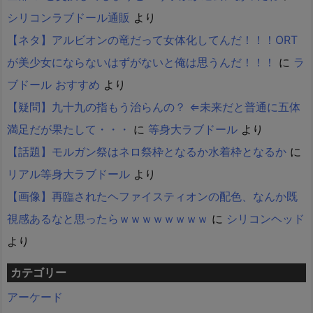
シリコンラブドール通販
より
【ネタ】アルビオンの竜だって女体化してんだ！！！ORT
が美少女にならないはずがないと俺は思うんだ！！！
に
ラ
ブドール おすすめ
より
【疑問】九十九の指もう治らんの？ ⇐未来だと普通に五体
満足だが果たして・・・
に
等身大ラブドール
より
【話題】モルガン祭はネロ祭枠となるか水着枠となるか
に
リアル等身大ラブドール
より
【画像】再臨されたヘファイスティオンの配色、なんか既
視感あるなと思ったらｗｗｗｗｗｗｗｗ
に
シリコンヘッド
より
カテゴリー
アーケード