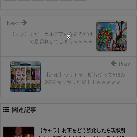
Next
【ネタ】ぐだ、カルデア内を走るだけ
で息切れしてしまうｗｗｗｗ
Prev
【評価】ヴリトラ、断片使って6積み
3連射ギリギリ可能！！ｗｗｗｗｗ
関連記事
【キャラ】村正をどう強化したら現状引