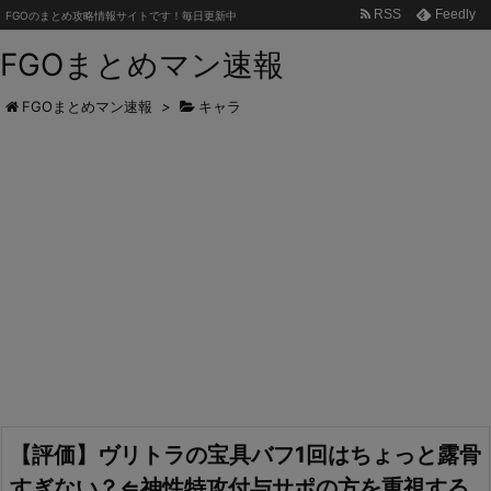
RSS
Feedly
FGOのまとめ攻略情報サイトです！毎日更新中
FGOまとめマン速報
FGOまとめマン速報
>
キャラ
【評価】ヴリトラの宝具バフ1回はちょっと露骨
すぎない？⇐神性特攻付与サポの方を重視する