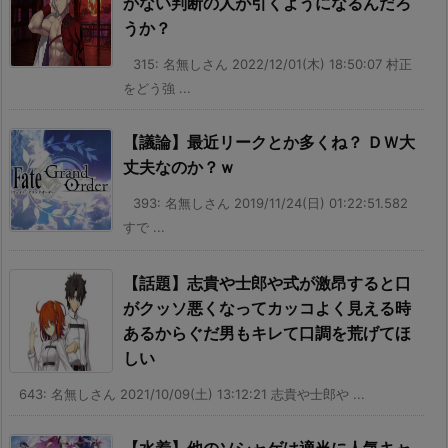
かない判断の人が引くようになるんだろ
うか？
315: 名無しさん 2022/12/01(木) 18:50:07 村正
をどう強 ...
【議論】最近リークとか多くね？ ＤＷ大
丈夫なのか？ｗ
393: 名無しさん 2019/11/24(日) 01:22:51.582
すで ...
【話題】志貴や士郎や式が激昂すると口
がクッソ悪くなってカッコよく見える時
あるからぐだ男もキレて口調を荒げてほ
しい
643: 名無しさん 2021/10/09(土) 13:12:21 志貴や士郎や ...
【水着】他のソシャゲは適当に人気キャ