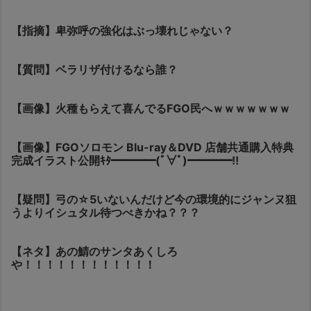
【指摘】卑弥呼の強化はぶっ壊れじゃない？
【質問】ベラリザ付けるなら誰？
【画像】火種もらえて喜んでるFGO民へｗｗｗｗｗｗｗ
【画像】FGOソロモン Blu-ray＆DVD 店舗共通購入特典
完成イラスト公開ｷﾀ━━━━(ﾟ∀ﾟ)━━━━!!
【疑問】弓の☆5いないんだけど今の環境的にジャンヌ狙
うよりイシュタル待つべきかね？？？
【ネタ】あの鯖のサンタあくしろ
や！！！！！！！！！！！！