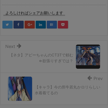
よろしければシェアお願いします
B!
Next
【ネタ】アビーちゃんのCT3Tで頼む
⇐欲張りすぎでは？
Prev
【キャラ】今の所牛若丸かロリらしい
水着着てるの