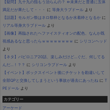
【疑問】九十九の指もう治らんの？ ⇐未来だと普通に五体
満足だが果たして・・・
に
等身大ラブドール
より
【話題】モルガン祭はネロ祭枠となるか水着枠となるか
に
リアル等身大ラブドール
より
【画像】再臨されたヘファイスティオンの配色、なんか既
視感あるなと思ったらｗｗｗｗｗｗｗｗ
に
シリコンヘッド
より
【ネタ】バビロニア20話、楽しみだけど…ぐだ、何してる
んだ…！？？
に
シリコンラブドール
より
【イベント】ボックスイベント後にチケットを勘違いして
全部QPと交換してしまうという事故が過去にあったね
に
T
PEドール
より
カテゴリー
アーケード