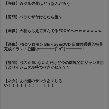
【評価】Wジル強化はどうなんだろう
【質問】ベラリザ付けるなら誰？
【画像】火種もらえて喜んでるFGO民へｗｗｗｗｗｗｗ
【画像】FGOソロモン Blu-ray＆DVD 店舗共通購入特典
完成イラスト公開ｷﾀ━━━━(ﾟ∀ﾟ)━━━━!!
【疑問】弓の☆5いないんだけど今の環境的にジャンヌ狙
うよりイシュタル待つべきかね？？？
【ネタ】あの鯖のサンタあくしろ
や！！！！！！！！！！！！