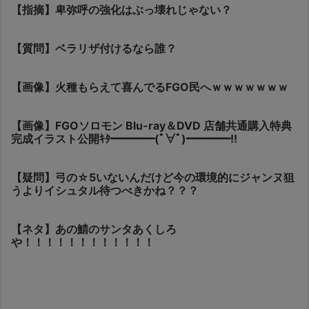
【指摘】卑弥呼の強化はぶっ壊れじゃない？
【質問】ベラリザ付けるなら誰？
【画像】火種もらえて喜んでるFGO民へｗｗｗｗｗｗｗ
【画像】FGOソロモン Blu-ray＆DVD 店舗共通購入特典
完成イラスト公開ｷﾀ━━━━(ﾟ∀ﾟ)━━━━!!
【疑問】弓の☆5いないんだけど今の環境的にジャンヌ狙
うよりイシュタル待つべきかね？？？
【ネタ】あの鯖のサンタあくしろ
や！！！！！！！！！！！！