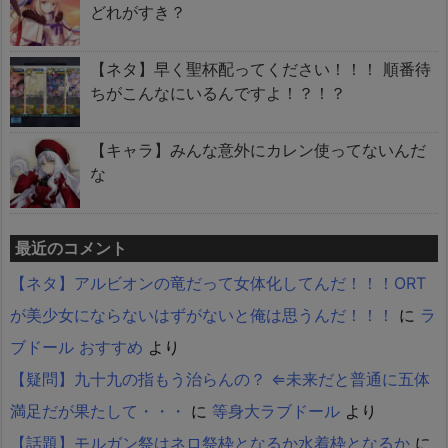
どれがすき？
【ネタ】早く聖杯配ってください！！！ 順番待
ちがこんなにいるんですよ！？！？
【キャラ】みんな意外にカレン使ってないんだ
な
最近のコメント
【ネタ】アルビオンの竜だって女体化してんだ！！！ORT
が美少女にならないはずがないと俺は思うんだ！！！
に
ラ
ブドール おすすめ
より
【疑問】九十九の指もう治らんの？ ⇐未来だと普通に五体
満足だが果たして・・・
に
等身大ラブドール
より
【話題】モルガン祭はネロ祭枠となるか水着枠となるか
に