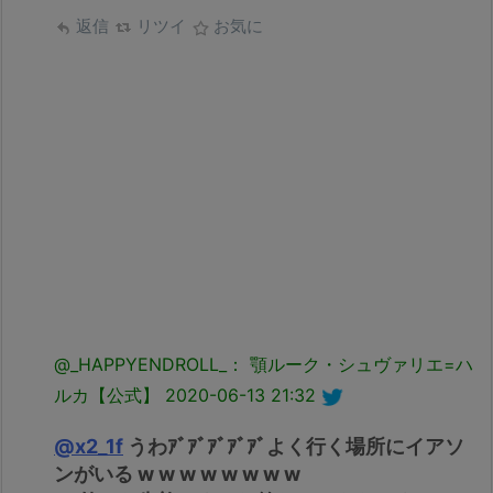
返信
リツイ
お気に
@_HAPPYENDROLL_： 顎ルーク・シュヴァリエ=ハ
ルカ【公式】
2020-06-13 21:32
@x2_1f
うわｱﾞｱﾞｱﾞｱﾞｱﾞよく行く場所にイアソ
ンがいる w w w w w w w w