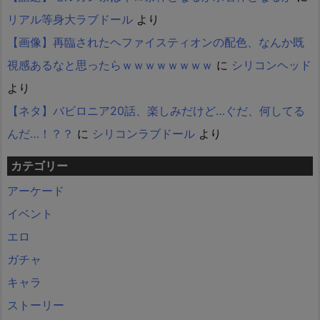
リアル等身大ラブドール
より
【画像】再臨されたヘファイスティオンの配色、なんか既
視感あるなと思ったらｗｗｗｗｗｗｗｗ
に
シリコンヘッド
より
【ネタ】バビロニア20話、楽しみだけど…ぐだ、何してる
んだ…！？？
に
シリコンラブドール
より
カテゴリー
アーケード
イベント
エロ
ガチャ
キャラ
ストーリー