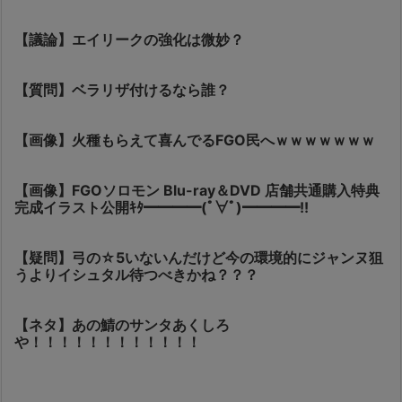
【議論】エイリークの強化は微妙？
【質問】ベラリザ付けるなら誰？
【画像】火種もらえて喜んでるFGO民へｗｗｗｗｗｗｗ
【画像】FGOソロモン Blu-ray＆DVD 店舗共通購入特典
完成イラスト公開ｷﾀ━━━━(ﾟ∀ﾟ)━━━━!!
【疑問】弓の☆5いないんだけど今の環境的にジャンヌ狙
うよりイシュタル待つべきかね？？？
【ネタ】あの鯖のサンタあくしろ
や！！！！！！！！！！！！