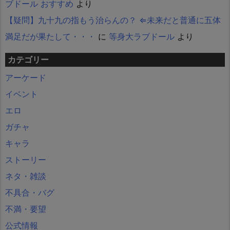
ブドール おすすめ
より
【疑問】九十九の指もう治らんの？ ⇐未来だと普通に五体
満足だが果たして・・・
に
等身大ラブドール
より
カテゴリー
アーケード
イベント
エロ
ガチャ
キャラ
ストーリー
ネタ・雑談
不具合・バグ
不満・要望
公式情報