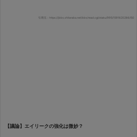
引用元：https://jbbs.shitaraba.net/bbs/read.cgi/otaku/995/1591620286/l50
【議論】エイリークの強化は微妙？