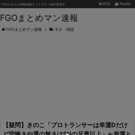
RSS
Feedly
FGOのまとめ攻略情報サイトです！毎日更新中
FGOまとめマン速報
FGOまとめマン速報
>
ネタ・雑談
【疑問】きのこ「プロトランサーは幸運Dだけ
ど悲惨さや運の無さはSNの兄貴以上」←幸運と