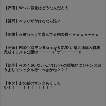
【評価】Wジル強化はどうなんだろう
【質問】ベラリザ付けるなら誰？
【画像】火種もらえて喜んでるFGO民へｗｗｗｗｗｗｗ
【画像】FGOソロモン Blu-ray＆DVD 店舗共通購入特典
完成イラスト公開ｷﾀ━━━━(ﾟ∀ﾟ)━━━━!!
【疑問】弓の☆5いないんだけど今の環境的にジャンヌ狙
うよりイシュタル待つべきかね？？？
【ネタ】あの鯖のサンタあくしろ
や！！！！！！！！！！！！