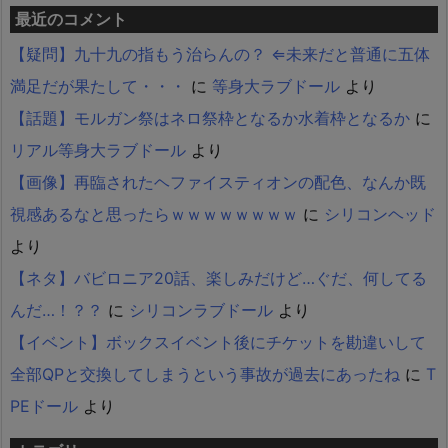
最近のコメント
【疑問】九十九の指もう治らんの？ ⇐未来だと普通に五体
満足だが果たして・・・
に
等身大ラブドール
より
【話題】モルガン祭はネロ祭枠となるか水着枠となるか
に
リアル等身大ラブドール
より
【画像】再臨されたヘファイスティオンの配色、なんか既
視感あるなと思ったらｗｗｗｗｗｗｗｗ
に
シリコンヘッド
より
【ネタ】バビロニア20話、楽しみだけど…ぐだ、何してる
んだ…！？？
に
シリコンラブドール
より
【イベント】ボックスイベント後にチケットを勘違いして
全部QPと交換してしまうという事故が過去にあったね
に
T
PEドール
より