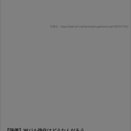
引用元：https://hebi.5ch.net/test/read.cgi/news4vip/1587817161/
【評価】Wジル強化はどうなんだろう