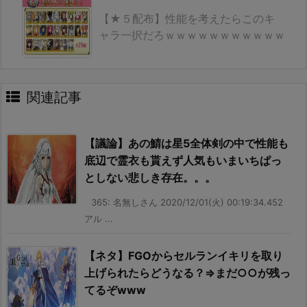
【★５配布】性能を考えたらこのキ
ャラ一択だろｗｗｗｗｗｗｗｗｗｗｗ
関連記事
【議論】あの鯖は星5全体剣の中で性能も
底辺で霊衣も貰えず人気もいまいちぱっ
としない悲しき存在。。。
365: 名無しさん 2020/12/01(火) 00:19:34.452
アル ...
【ネタ】FGOからセルランイキリを取り
上げられたらどうなる？⇒まだ○○が残っ
てるぞwww