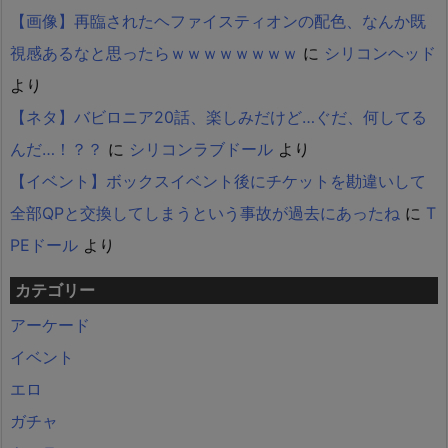
【画像】再臨されたヘファイスティオンの配色、なんか既
視感あるなと思ったらｗｗｗｗｗｗｗｗ
に
シリコンヘッド
より
【ネタ】バビロニア20話、楽しみだけど…ぐだ、何してる
んだ…！？？
に
シリコンラブドール
より
【イベント】ボックスイベント後にチケットを勘違いして
全部QPと交換してしまうという事故が過去にあったね
に
T
PEドール
より
カテゴリー
アーケード
イベント
エロ
ガチャ