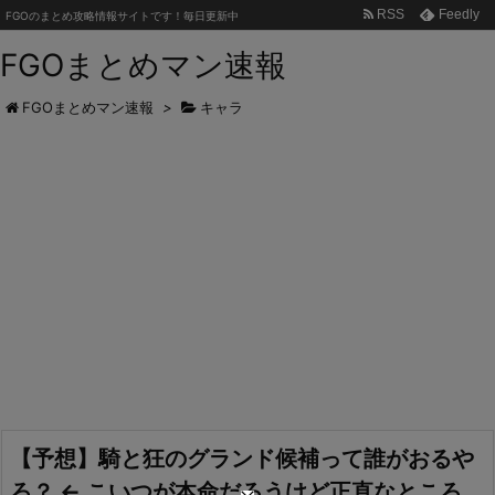
RSS
Feedly
FGOのまとめ攻略情報サイトです！毎日更新中
FGOまとめマン速報
FGOまとめマン速報
>
キャラ
【予想】騎と狂のグランド候補って誰がおるや
ろ？ ← こいつが本命だろうけど正直なところ