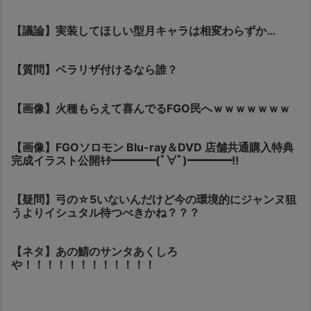
【議論】実装してほしい型月キャラは相変わらずか…
【質問】ベラリザ付けるなら誰？
【画像】火種もらえて喜んでるFGO民へｗｗｗｗｗｗｗ
【画像】FGOソロモン Blu-ray＆DVD 店舗共通購入特典
完成イラスト公開ｷﾀ━━━━(ﾟ∀ﾟ)━━━━!!
【疑問】弓の☆5いないんだけど今の環境的にジャンヌ狙
うよりイシュタル待つべきかね？？？
【ネタ】あの鯖のサンタあくしろ
や！！！！！！！！！！！！