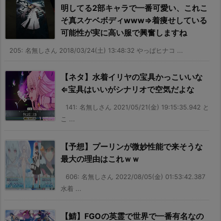
明してる2部キャラで一番可愛い、これこ
そ真スケベボディwww⇒着痩せしている
可能性が実に高い服で興奮しますね
205: 名無しさん 2018/03/24(土) 13:48:32 やっぱヒナコ ...
【ネタ】水着イリヤの宝具かっこいいな
⇐宝具はいいがシナリオで空気だよな
141: 名無しさん 2021/05/21(金) 19:15:35.942 と
こ ...
【予想】プーリンが微妙性能で来そうな
最大の理由はこれｗｗ
606: 名無しさん 2022/08/05(金) 01:53:42.387
水着 ...
【鯖】FGOの英霊で世界で一番有名なの