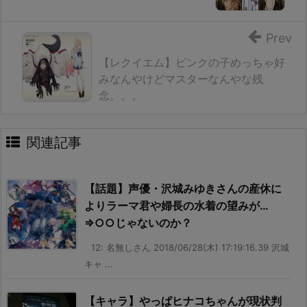
Prev
【レクイエム】ピンクの子めっちゃ好
みなんやけどマスターなんやな残
念。。。
関連記事
【話題】声優・沢城みゆきさんの産休に
よりラーマ君や婦長の水着の望みが…
⇒○○じゃないのか？
12: 名無しさん 2018/06/28(木) 17:19:16.39 沢城
キャ ...
【キャラ】やっぱヒナコちゃんが現状判