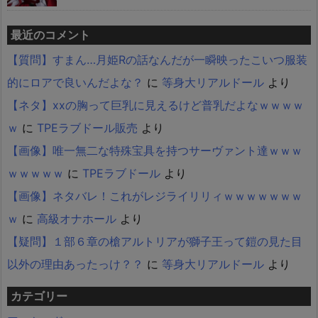
最近のコメント
【質問】すまん…月姫Rの話なんだが一瞬映ったこいつ服装
的にロアで良いんだよな？
に
等身大リアルドール
より
【ネタ】xxの胸って巨乳に見えるけど普乳だよなｗｗｗｗ
ｗ
に
TPEラブドール販売
より
【画像】唯一無二な特殊宝具を持つサーヴァント達ｗｗｗ
ｗｗｗｗｗ
に
TPEラブドール
より
【画像】ネタバレ！これがレジライリリィｗｗｗｗｗｗｗ
ｗ
に
高級オナホール
より
【疑問】１部６章の槍アルトリアが獅子王って鎧の見た目
以外の理由あったっけ？？
に
等身大リアルドール
より
カテゴリー