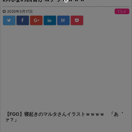
2020年3月17日
1コメ
B!
【FGO】寝起きのマルタさんイラストｗｗｗｗ 「あ゛
ァ？」