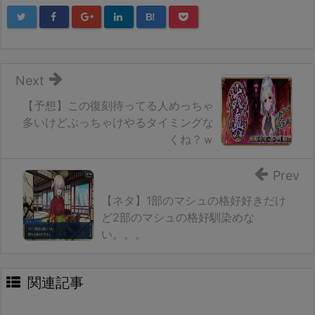
B!
Next
【予想】この復刻待ってる人めっちゃ
多いけどぶっちゃけやるタイミングな
くね？ｗ
Prev
【ネタ】1部のマシュの格好好きだけ
ど2部のマシュの格好馴染めな
い。。。
関連記事