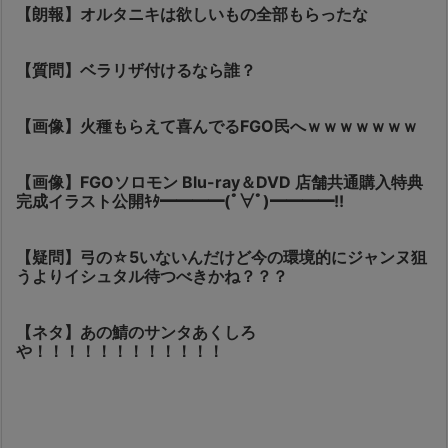
【朗報】オルタニキは欲しいもの全部もらったな
【質問】ベラリザ付けるなら誰？
【画像】火種もらえて喜んでるFGO民へｗｗｗｗｗｗｗ
【画像】FGOソロモン Blu-ray＆DVD 店舗共通購入特典
完成イラスト公開ｷﾀ━━━━(ﾟ∀ﾟ)━━━━!!
【疑問】弓の☆5いないんだけど今の環境的にジャンヌ狙
うよりイシュタル待つべきかね？？？
【ネタ】あの鯖のサンタあくしろ
や！！！！！！！！！！！！