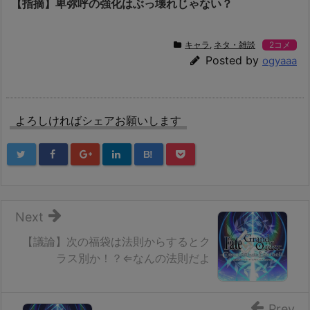
【指摘】卑弥呼の強化はぶっ壊れじゃない？
キャラ
,
ネタ・雑談
2コメ
Posted by
ogyaaa
よろしければシェアお願いします
B!
Next
【議論】次の福袋は法則からするとク
ラス別か！？⇐なんの法則だよ
Prev