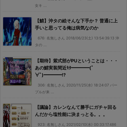
女キ ...
【鯖】沖タの絵そんな下手か？ 普通に上
手いと思ってる俺は病気なのか
676: 名無しさん 2018/06/23(土) 13:54:39.13 沖
タの ...
【期待】紫式部がPUということは・・・
あの鯖実装間近ｷﾀ━━━━(ﾟ
∀ﾟ)━━━━!?
306: 名無しさん 2020/11/25(水) 18:24:07 パー
プルが来 ...
【議論】カレンなんて勝手にガチャ回る
んだから塩性能に決まっとる。。。
923: 名無しさん 2021/02/10(水) 00:33:17.486