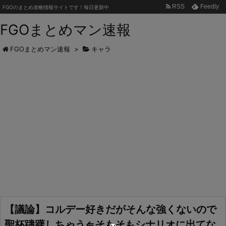
RSS
Feedly
FGOのまとめ攻略情報サイトです！毎日更新中
FGOまとめマン速報
FGOまとめマン速報
>
キャラ
【議論】コルデー好きだがそんな強くないので
聖杯躊躇しちゃう⇐そもそもシナリオに出てな