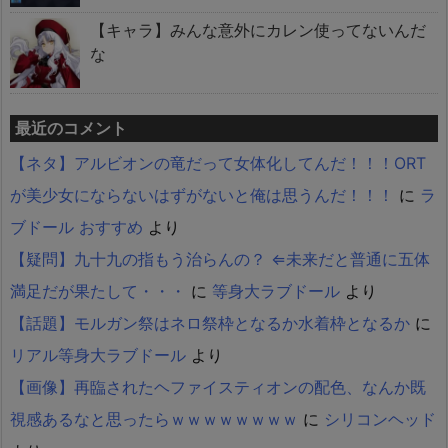
【キャラ】みんな意外にカレン使ってないんだ
な
最近のコメント
【ネタ】アルビオンの竜だって女体化してんだ！！！ORT
が美少女にならないはずがないと俺は思うんだ！！！
に
ラ
ブドール おすすめ
より
【疑問】九十九の指もう治らんの？ ⇐未来だと普通に五体
満足だが果たして・・・
に
等身大ラブドール
より
【話題】モルガン祭はネロ祭枠となるか水着枠となるか
に
リアル等身大ラブドール
より
【画像】再臨されたヘファイスティオンの配色、なんか既
視感あるなと思ったらｗｗｗｗｗｗｗｗ
に
シリコンヘッド