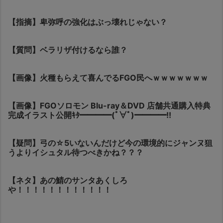
【指摘】卑弥呼の強化はぶっ壊れじゃない？
【質問】ベラリザ付けるなら誰？
【画像】火種もらえて喜んでるFGO民へｗｗｗｗｗｗｗ
【画像】FGOソロモン Blu-ray＆DVD 店舗共通購入特典
完成イラスト公開ｷﾀ━━━━(ﾟ∀ﾟ)━━━━!!
【疑問】弓の☆5いないんだけど今の環境的にジャンヌ狙
うよりイシュタル待つべきかね？？？
【ネタ】あの鯖のサンタあくしろ
や！！！！！！！！！！！！