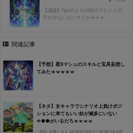
【議論】fgoのよりLINEのフレンドの
方が少ない人いそうｗｗｗｗ
関連記事
【予想】星5マシュのスキルと宝具妄想し
てみたｗｗｗｗｗ
【ネタ】女キャラでシナリオ上負けポジ
ションに来てもいい奴が滅多にいない
⇐●●がいるだろｗｗｗｗ
895: 名無しさん 2019/07/20(土) 16:46:34.478