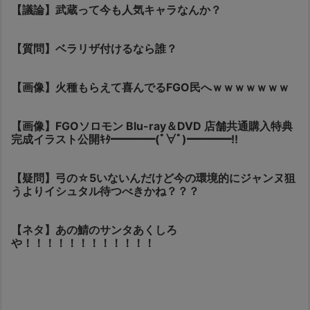
【議論】武蔵って今も人気キャラなんか？
【質問】ベラリザ付けるなら誰？
【画像】火種もらえて喜んでるFGO民へｗｗｗｗｗｗｗ
【画像】FGOソロモン Blu-ray＆DVD 店舗共通購入特典
完成イラスト公開ｷﾀ━━━━(ﾟ∀ﾟ)━━━━!!
【疑問】弓の☆5いないんだけど今の環境的にジャンヌ狙
うよりイシュタル待つべきかね？？？
【ネタ】あの鯖のサンタあくしろ
や！！！！！！！！！！！！