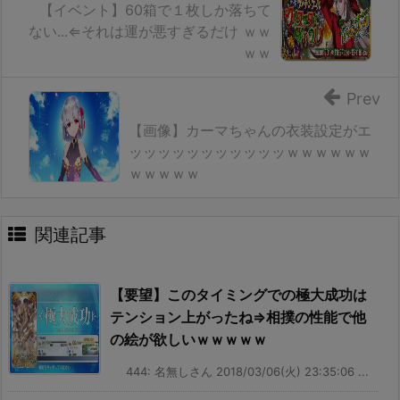
【イベント】60箱で１枚しか落ちて
ない...⇐それは運が悪すぎるだけ ｗｗ
ｗｗ
Prev
【画像】カーマちゃんの衣装設定がエ
ッッッッッッッッッッッｗｗｗｗｗｗ
ｗｗｗｗｗ
関連記事
【要望】このタイミングでの極大成功は
テンション上がったね⇒相撲の性能で他
の絵が欲しいｗｗｗｗｗ
444: 名無しさん 2018/03/06(火) 23:35:06 ...