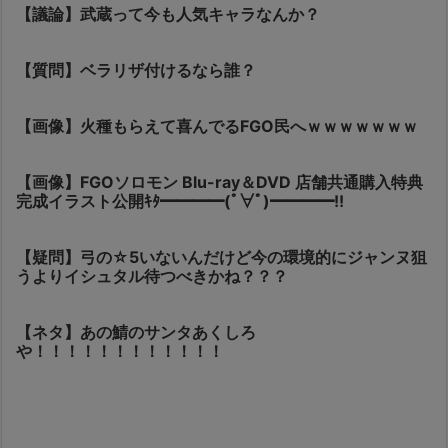
【議論】武蔵って今も人気キャラなんか？
【質問】ベラリザ付けるなら誰？
【画像】火種もらえて喜んでるFGO民へｗｗｗｗｗｗｗ
【画像】FGOソロモン Blu-ray＆DVD 店舗共通購入特典
完成イラスト公開ｷﾀ━━━━(ﾟ∀ﾟ)━━━━!!
【疑問】弓の☆5いないんだけど今の環境的にジャンヌ狙
うよりイシュタル待つべきかね？？？
【ネタ】あの鯖のサンタあくしろ
や！！！！！！！！！！！！