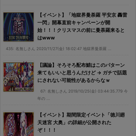
【イベント】「地獄界曼荼羅 平安京 轟雷
一閃」開幕直前キャンペーンが開
始！！！クリスマスの前に曼荼羅来ると
はwww
435: 名無しさん 2020/11/27(金) 18:02:47 地獄界曼荼羅 ...
【議論】そろそろ配布鯖はこのパターン
来てもいいと思うんだけど → ガチで話題
にされない可能性があるからなｗ
67: 名無しさん 2019/10/25(金) 03:44:35.779 今
年の ...
【イベント】期間限定イベント「徳川廻
天迷宮 大奥」の詳細が公開された
ぞ！！！