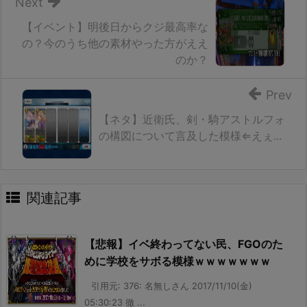
Next
【イベント】明後日からクジ最高率な
の？今のうち他の素材やった方がええ
のか？
Prev
【ネタ】近衛氏、剣・騎アストルフォ
の構図について言及した模様⇐えぇ...
関連記事
【悲報】イベ終わってない民、FGOのた
めに学校をサボる模様ｗｗｗｗｗｗｗ
引用元: 376: 名無しさん 2017/11/10(金)
05:30:23 徹 ...