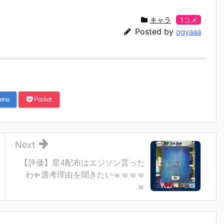
キャラ
1コメ
Posted by
ogyaaa
ena
Pocket
Next
【評価】星4配布はエジソン貰った
わ⇐選考理由を聞きたいｗｗｗｗ
ｗ