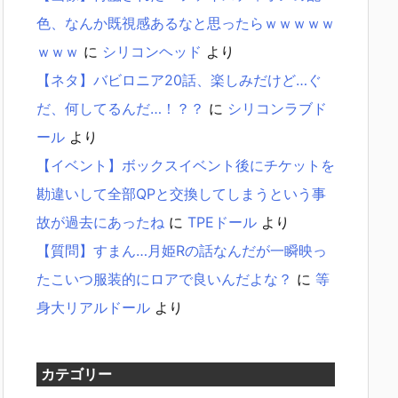
色、なんか既視感あるなと思ったらｗｗｗｗｗ
ｗｗｗ
に
シリコンヘッド
より
【ネタ】バビロニア20話、楽しみだけど…ぐ
だ、何してるんだ…！？？
に
シリコンラブド
ール
より
【イベント】ボックスイベント後にチケットを
勘違いして全部QPと交換してしまうという事
故が過去にあったね
に
TPEドール
より
【質問】すまん…月姫Rの話なんだが一瞬映っ
たこいつ服装的にロアで良いんだよな？
に
等
身大リアルドール
より
カテゴリー