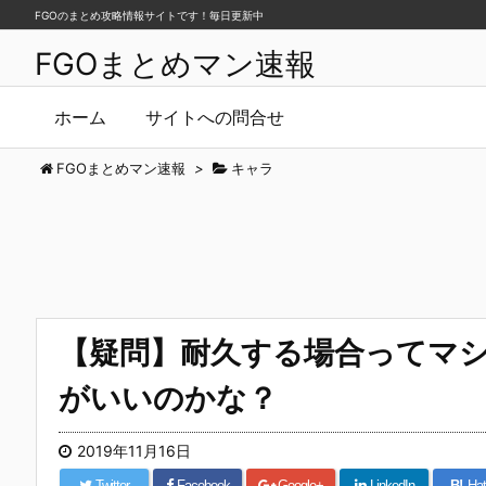
FGOのまとめ攻略情報サイトです！毎日更新中
FGOまとめマン速報
ホーム
サイトへの問合せ
FGOまとめマン速報
>
キャラ
【疑問】耐久する場合ってマ
がいいのかな？
2019年11月16日
Twitter
Facebook
Google+
LinkedIn
B!
Hat