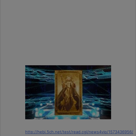
http://hebi.5ch.net/test/read.cgi/news4vip/1573436956/