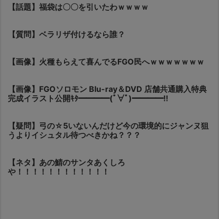
【話題】福袋は〇〇を引いたわｗｗｗｗ
【質問】ベラリザ付けるなら誰？
【画像】火種もらえて喜んでるFGO民へｗｗｗｗｗｗｗ
【画像】FGOソロモン Blu-ray＆DVD 店舗共通購入特典
完成イラスト公開ｷﾀ━━━━(ﾟ∀ﾟ)━━━━!!
【疑問】弓の☆5いないんだけど今の環境的にジャンヌ狙
うよりイシュタル待つべきかね？？？
【ネタ】あの鯖のサンタあくしろ
や！！！！！！！！！！！！