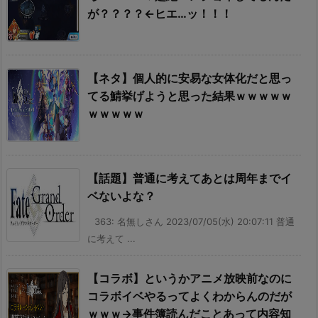
が？？？？←ヒエ…ッ！！！
【ネタ】個人的に安易な女体化だと思っ
てる鯖挙げようと思った結果ｗｗｗｗｗ
ｗｗｗｗｗ
【話題】普通に考えてあとは周年までイ
ベないよな？
363: 名無しさん 2023/07/05(水) 20:07:11 普通
に考えて ...
【コラボ】というかアニメ放映前なのに
コラボイベやるってよくわからんのだが
ｗｗｗ→事件簿読んだことあって内容知