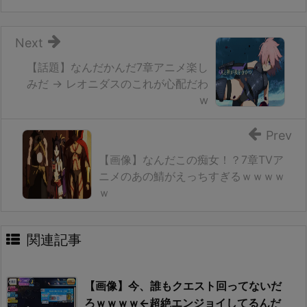
Next
【話題】なんだかんだ7章アニメ楽し
みだ → レオニダスのこれが心配だわ
w
Prev
【画像】なんだこの痴女！？7章TVア
ニメのあの鯖がえっちすぎるｗｗｗｗ
ｗ
関連記事
【画像】今、誰もクエスト回ってないだ
ろｗｗｗｗ←超絶エンジョイしてるんだ