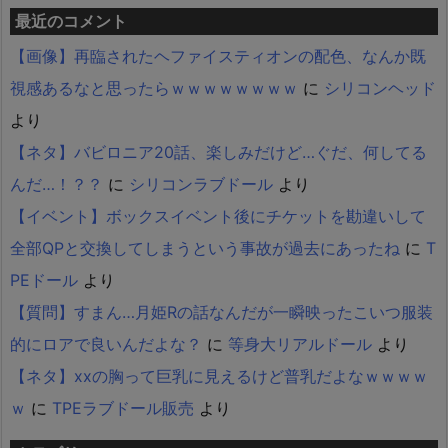
最近のコメント
【画像】再臨されたヘファイスティオンの配色、なんか既
視感あるなと思ったらｗｗｗｗｗｗｗｗ
に
シリコンヘッド
より
【ネタ】バビロニア20話、楽しみだけど…ぐだ、何してる
んだ…！？？
に
シリコンラブドール
より
【イベント】ボックスイベント後にチケットを勘違いして
全部QPと交換してしまうという事故が過去にあったね
に
T
PEドール
より
【質問】すまん…月姫Rの話なんだが一瞬映ったこいつ服装
的にロアで良いんだよな？
に
等身大リアルドール
より
【ネタ】xxの胸って巨乳に見えるけど普乳だよなｗｗｗｗ
ｗ
に
TPEラブドール販売
より