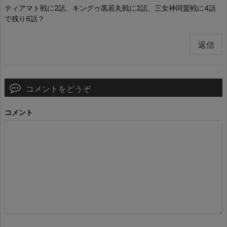
ティアマト戦に2話、キングゥ黒若丸戦に2話、三女神同盟戦に4話
で残り6話？
返信
コメントをどうぞ
コメント